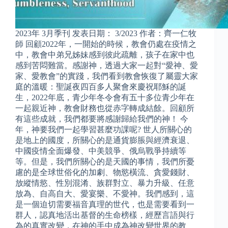
2023年 3月季刊 发表日期： 3/2023 作者：齊一仁牧
師 回顧2022年，一開始的時候，教會仍處在疫情之
中，教會中弟兄姊妹感到彼此疏離，孩子在家中也
感到苦悶難當。感謝神，透過大家一起對“愛神、愛
家、愛教會”的實踐，我們看到教會恢復了屬靈大家
庭的溫暖：聖誕夜四百多人聚會來慶祝耶穌的誕
生，2022年底，青少年冬令會有五十多位青少年在
一起親近神，教會財務也從赤字轉成結餘。回顧所
有這些成就，我們都要將感謝歸給我們的神！ 今
年，神要我們一起學習甚麼功課呢? 世人所關心的
是地上的國度，所關心的是通貨膨脹與經濟衰退、
中國疫情全面爆發、中美競爭、俄烏戰爭持續等
等。但是，我們所關心的是天國的事情，我們所憂
慮的是全球世俗化的加劇、物慾橫流、貪愛錢財、
放縱情慾、性別混淆、族群對立、暴力升級、任意
放為、自高自大、愛宴樂、不愛神。我們感到，這
是一個迫切需要福音真理的世代，也是需要看到一
群人，認真地活出基督的生命榜樣，經歷言語與行
為的真實改變，在神的手中成為神改變世界的教