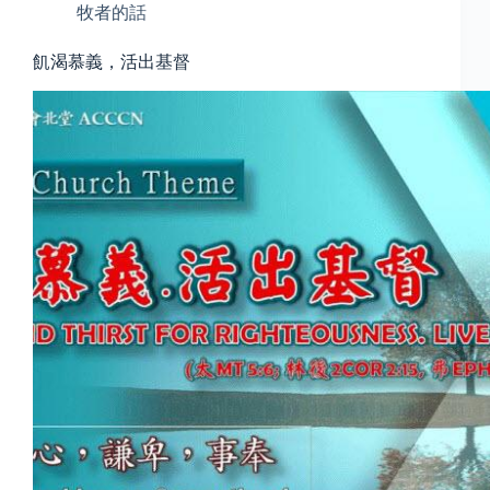
牧者的話
飢渴慕義，活出基督