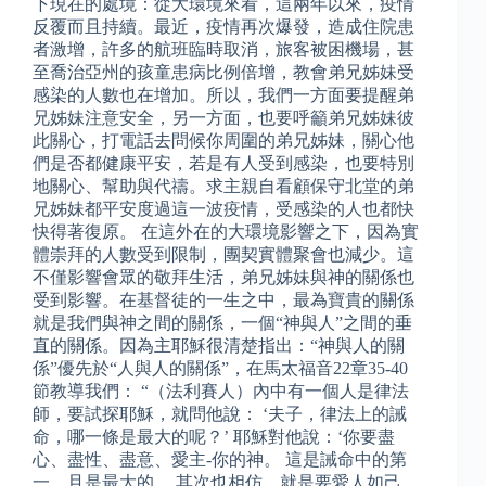
下現在的處境：從大環境來看，這兩年以來，疫情
反覆而且持續。最近，疫情再次爆發，造成住院患
者激增，許多的航班臨時取消，旅客被困機場，甚
至喬治亞州的孩童患病比例倍增，教會弟兄姊妹受
感染的人數也在增加。所以，我們一方面要提醒弟
兄姊妹注意安全，另一方面，也要呼籲弟兄姊妹彼
此關心，打電話去問候你周圍的弟兄姊妹，關心他
們是否都健康平安，若是有人受到感染，也要特別
地關心、幫助與代禱。求主親自看顧保守北堂的弟
兄姊妹都平安度過這一波疫情，受感染的人也都快
快得著復原。 在這外在的大環境影響之下，因為實
體崇拜的人數受到限制，團契實體聚會也減少。這
不僅影響會眾的敬拜生活，弟兄姊妹與神的關係也
受到影響。在基督徒的一生之中，最為寶貴的關係
就是我們與神之間的關係，一個“神與人”之間的垂
直的關係。因為主耶穌很清楚指出：“神與人的關
係”優先於“人與人的關係”，在馬太福音22章35-40
節教導我們： “（法利賽人）內中有一個人是律法
師，要試探耶穌，就問他說： ‘夫子，律法上的誡
命，哪一條是最大的呢？’ 耶穌對他說：‘你要盡
心、盡性、盡意、愛主-你的神。 這是誡命中的第
一，且是最大的。 其次也相仿，就是要愛人如己。