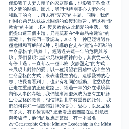
僅影響了夫妻與親子的家庭關係，也影響了教會肢
體之間的關係。因此，我們也特別關心夫妻的合一
和親子的合一，所以有“愛家”的主題。同時，我們
也關心弟兄姊妹彼此關係的修復和重建，所以有“愛
教會”的主題，求神復興教會彼此相愛的生活。 我
們提出這三個主題，乃是奠基在“生命品格建造”的
基礎上。牧長們一致認為，2021年，神已經透過各
種危機和百般的試煉，引導教會走在“建造主耶穌的
生命品格”的路線上。經過過去這一年的危機與考
驗，我們發現北堂弟兄姊妹愛神的心，其實從來沒
有停止過，一直都以一種比較“安靜堅定”的方式，
來展現出對神的愛；以一種渴望在困難中活出主的
生命品格的方式，來表達愛主的心。這樣愛神的心
志，牧長會看到了，也都有相同的感動。北堂現在
正走在重建的正確道路上。經過一年的外在環境與
內部人事的考驗，我們被漸漸磨煉成为更有主耶穌
生命品格的教會，相信神對北堂有重要的託付。 我
們如何得知一個團體對神的信心、愛心，以及品格
有多大、有多紮實呢? 這要看這個團體在面對危機
與考驗時，他們的反應是甚麼。有一本書名
為“Catastrophic Crisis: Ministry Leadership in the Midst