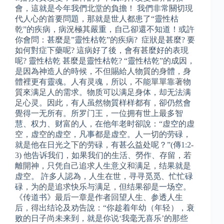
會，這就是今年我們北堂的負擔！ 我們非常關切現
代人心的首要問題，那就是世人都患了“靈性枯
乾”的疾病，病況極其嚴重，自己卻還不知道！或許
你會問：甚麼是”靈性枯乾”的疾病? 症狀是甚麼? 要
如何對症下藥呢? 這病好了後，會有甚麼好的表現
呢? 靈性枯乾 甚麼是靈性枯乾? “靈性枯乾”的成因，
是因為神造人的時候，不但賜給人物質的身體，身
體裡更有靈魂。人有灵魂，所以，不能單單靠著物
質來满足人的需求。物质可以满足身体，却无法满
足心灵。因此，有人虽然物質样样都有，卻仍然會
覺得一无所有。所罗门王，一位拥有世上最多智
慧、权力、财富的人，在他年老时卻說：“虚空的虚
空，虚空的虚空，凡事都是虚空。人一切的劳碌，
就是他在日光之下的劳碌，有甚么益处呢？”(傳1:2-
3) 他告诉我们，如果我们的生活、勞作、存留，若
離開神，只凭自己追求人生意义和满足，结果就是
虚空。 許多人認為，人生在世，寻寻觅觅、忙忙碌
碌，为的是追求快乐与满足，但结果卻是一场空。
《传道书》最后一章是作者回望人生、参透人生
后，得出结论及劝告說：“你趁着年幼（年轻），衰
败的日子尚未来到，就是你说‘我毫无喜乐’的那些