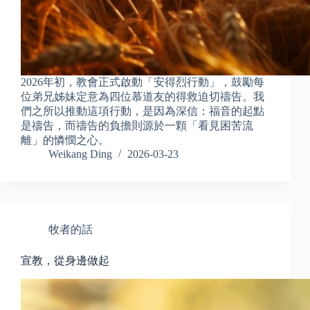
2026年初，教會正式啟動「安得烈行動」，鼓勵每
位弟兄姊妹定意為四位慕道友的得救迫切禱告。我
們之所以推動這項行動，是因為深信：福音的起點
是禱告，而禱告的負擔則源於一顆「看見困苦流
離」的憐憫之心。
Weikang Ding
2026-03-23
牧者的話
宣教，從身邊做起