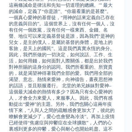
這兩條誡命是律法和先知一切道理的總綱。’” 最大
的誡命，定義了“你是誰”、“你最看重的是甚麼”。
一個真心愛神的基督徒，“用神的話來定義自己存在
的意義與目的”。這個世界上，沒有任何一個人，沒
有任何一個政黨，沒有任何一樣東西、金錢、名
聲、地位可以來定義基督徒是誰，因為我們“是神的
兒女，是主的僕人，是屬於基督的身體，是地上的
客旅，是天上的國民”。這是我們真實永恆的身分。
因此，我們所做的一切決定，如何說話、工作、生
活，如何用錢，如何面對人際關係，都是出於我們
對神所賜的這身分的認同。我們所看重的、所寶貴
的，就是渴望神得著我們全部的愛。我們用全部的
渴望、意志、熱情來愛神，向神禱告，晝夜思想神
的話語，並且順服遵行。 北堂的弟兄姊妹對愛神–
這個最大誡命的熱情有多少？因為只有全心愛神的
人，才會全力來愛人，來服事人。因此，我們有感
動提出“愛神”的主題。另外，我們也關心這兩年疫
情下來，“人與人之間的疏離感會更加大了，彼此的
瞭解會更減少了，愛心也會變為冷淡”。再加上疫情
已經使得“焦慮症與抑鬱症在全球擴散”，人們的心
裏感到更多的抑鬱，愛心與耐心也開始耗盡。這不