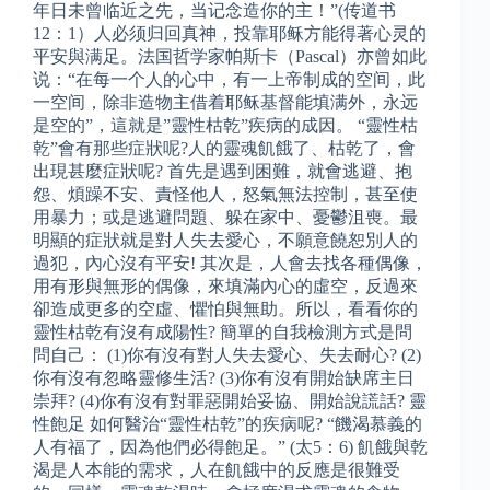
年日未曾临近之先，当记念造你的主！”(传道书
12：1）人必须归回真神，投靠耶稣方能得著心灵的
平安與满足。法国哲学家帕斯卡（Pascal）亦曾如此
说：“在每一个人的心中，有一上帝制成的空间，此
一空间，除非造物主借着耶稣基督能填满外，永远
是空的”，這就是”靈性枯乾”疾病的成因。 “靈性枯
乾”會有那些症狀呢?人的靈魂飢餓了、枯乾了，會
出現甚麼症狀呢? 首先是遇到困難，就會逃避、抱
怨、煩躁不安、責怪他人，怒氣無法控制，甚至使
用暴力；或是逃避問題、躲在家中、憂鬱沮喪。最
明顯的症狀就是對人失去愛心，不願意饒恕別人的
過犯，內心沒有平安! 其次是，人會去找各種偶像，
用有形與無形的偶像，來填滿內心的虛空，反過來
卻造成更多的空虛、懼怕與無助。所以，看看你的
靈性枯乾有沒有成陽性? 簡單的自我檢測方式是問
問自己： (1)你有沒有對人失去愛心、失去耐心? (2)
你有沒有忽略靈修生活? (3)你有沒有開始缺席主日
崇拜? (4)你有沒有對罪惡開始妥協、開始說謊話? 靈
性飽足 如何醫治“靈性枯乾”的疾病呢? “饑渴慕義的
人有福了，因為他們必得飽足。” (太5：6) 飢餓與乾
渴是人本能的需求，人在飢餓中的反應是很難受