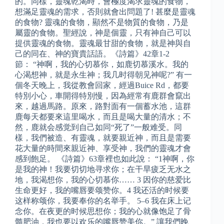
的。同樣，靈魂乾渴時，會極度渴求靈魂的食物，
想滿足靈魂的需求，否則就會出問題了! 甚麼是靈魂
的食物? 靈魂的食物，顯然不是物質的食物，乃是
屬靈的食物。聖經說，神是個靈，只有神自己可以
提供靈魂的食物。靈魂最甘甜的食物，就是神與自
己的同在、神的寶貴話語。《詩篇》42章1-2
節： “神啊，我的心切慕你，如鹿切慕溪水。我的
心渴想神，就是永生神；我几时得朝见神呢?” 有一
個冬天晚上，我從教會回家，經過Buice Rd，都要
特別小心，車開得特別慢，因為經常有鹿群會竄出
來，越過馬路。原來，路對面有一個蓄水池，這群
鹿每天都要來這里喝水，而且是喝大量的清水；不
然，鹿就会感觉到自己如同“死了”一般难受。同
樣，我們被造、有靈魂，就要親近神，而且是需要
花大量的時間來親近神、享受神，我們的靈魂才會
感到飽足。 《詩篇》63章裡也如此說： “1神啊，你
是我的神！我要切切地寻求你；在干旱疲乏无水之
地，我渴想你，我的心切慕你…… 3 因你的慈爱比
生命更好，我的嘴唇要颂赞你。4 我还活的时候要
这样称颂你，我要奉你的名举手。 5–6 我在床上记
念你。在夜更的时候思想你；我的心就像饱足了骨
髓肥油，我也要以欢乐的嘴唇赞美你。” 讓我們晚