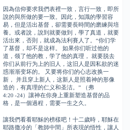
因為信仰要求我們表裡一致，言行一致，即所
說的與所做的要一致。因此，知識的學習容
易，但是活出基督，卻需要長時間的磨練與培
養。或者說，說到就要做到，學了真道，就要
活出來，否則，就成為法利賽人了。“你们学
了基督，却不是这样。 如果你们听过他的
道，领了他的教，学了他的真理， 就要脱去
你们从前行为上的旧人，这旧人是因私欲的迷
惑渐渐变坏的。 又要将你们的心志改换一
新， 并且穿上新人，这新人是照着神的形像
造的，有真理的仁义和圣洁。” （弗
4:20 -24）讓神在你身上重新塑造基督的品
格，是一個過程，需要一生之久。
讓我們看看耶穌的榜樣吧！十二歲時，耶穌在
耶路撒冷的「教師中間」所表現的悟性，讓人