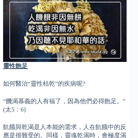
靈性飽足
如何醫治“靈性枯乾”的疾病呢?
“饑渴慕義的人有福了，因為他們必得飽足。”
(太5：6)
飢餓與乾渴是人本能的需求，人在飢餓中的反
應是很難受的。同樣，靈魂乾渴時，會極度渴