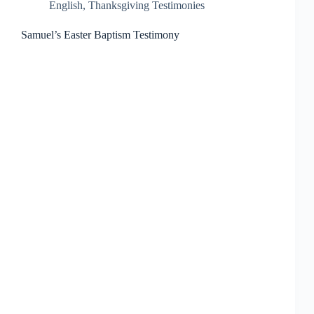
English
,
Thanksgiving Testimonies
Samuel’s Easter Baptism Testimony