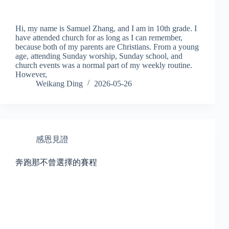
Hi, my name is Samuel Zhang, and I am in 10th grade. I
have attended church for as long as I can remember,
because both of my parents are Christians. From a young
age, attending Sunday worship, Sunday school, and
church events was a normal part of my weekly routine.
However,
Weikang Ding
2026-05-26
感恩見證
奔跑那不曾選擇的賽程