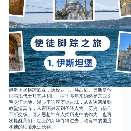
伊斯坦堡横跨欧亚，历经罗马、拜占庭、奥斯曼帝
国与现代土耳其共和国，两千多年来始终是东西文
明交汇之地。漫步于这座历史古城，从古迹遗址到
教堂清真寺，从帝国兴衰到圣经人物，历史与信仰
不断交织，引人思想神在人类历史中的作为，也再
次提醒我们：世上的荣华终将过去，唯有神的国度
和祂的话语永远长存。