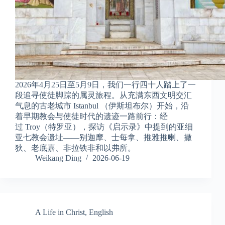
2026年4月25日至5月9日，我们一行四十人踏上了一
段追寻使徒脚踪的属灵旅程。从充满东西文明交汇
气息的古老城市 Istanbul （伊斯坦布尔）开始，沿
着早期教会与使徒时代的遗迹一路前行：经
过 Troy（特罗亚），探访《启示录》中提到的亚细
亚七教会遗址——别迦摩、士每拿、推雅推喇、撒
狄、老底嘉、非拉铁非和以弗所。
Weikang Ding
2026-06-19
A Life in Christ
,
English