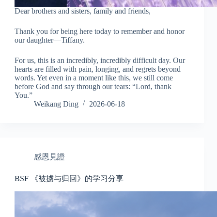
Dear brothers and sisters, family and friends,
Thank you for being here today to remember and honor
our daughter—Tiffany.
For us, this is an incredibly, incredibly difficult day. Our
hearts are filled with pain, longing, and regrets beyond
words. Yet even in a moment like this, we still come
before God and say through our tears: “Lord, thank
You.”
Weikang Ding
2026-06-18
感恩見證
BSF 《被掳与归回》的学习分享