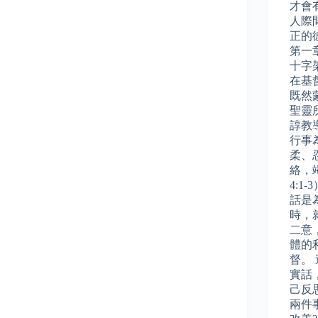
才會
人際
正的
第一
十字
在基
既然
聖靈
諄教
行事
柔、
絡，
4:
話是
時，
二意
體的
督。
實話
己反
兩件