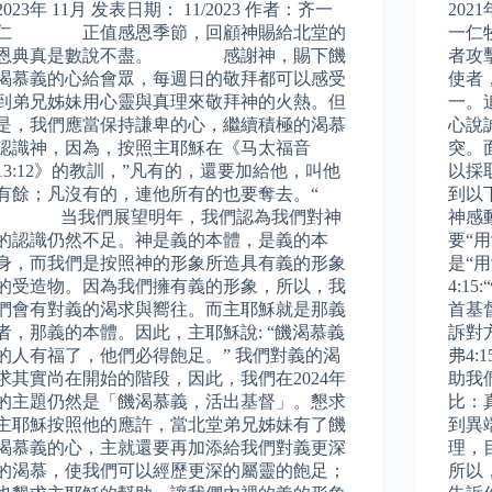
2023年 11月 发表日期： 11/2023 作者：齐一
202
仁 正值感恩季節，回顧神賜給北堂的
一仁
恩典真是數說不盡。 感謝神，賜下饑
者攻
渴慕義的心給會眾，每週日的敬拜都可以感受
使者
到弟兄姊妹用心靈與真理來敬拜神的火熱。但
一。
是，我們應當保持謙卑的心，繼續積極的渴慕
心說
認識神，因為，按照主耶穌在《马太福音
突。
13:12》的教訓，”凡有的，還要加給他，叫他
以採
有餘；凡沒有的，連他所有的也要奪去。“
到以
当我們展望明年，我們認為我們對神
神感
的認識仍然不足。神是義的本體，是義的本
要“
身，而我們是按照神的形象所造具有義的形象
是“
的受造物。因為我們擁有義的形象，所以，我
4:
們會有對義的渴求與嚮往。而主耶穌就是那義
首基
者，那義的本體。因此，主耶穌說: “饑渴慕義
訴對
的人有福了，他們必得飽足。” 我們對義的渴
弗4
求其實尚在開始的階段，因此，我們在2024年
助我
的主題仍然是「饑渴慕義，活出基督」。懇求
比：
主耶穌按照他的應許，當北堂弟兄姊妹有了饑
到異
渴慕義的心，主就還要再加添給我們對義更深
理，
的渴慕，使我們可以經歷更深的屬靈的飽足；
所以