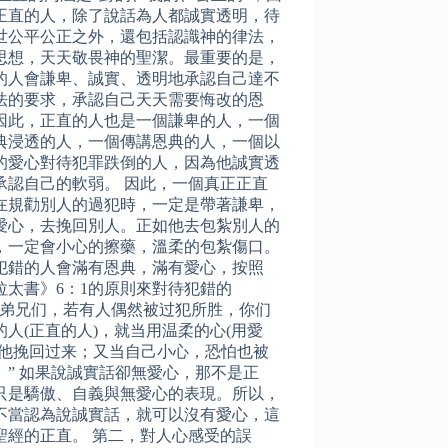
正直的人，除了說話為人都誠實透明，待
世公平公正之外，還包括認識神的律法，
思想，天天敬畏神的聖潔。最重要的是，
的人會謙卑、誠實、透明地承認自己達不
法的要求，承認自己天天需要悔改的恩
因此，正直的人也是一個謙卑的人，一個
典浸透的人，一個傳講恩典的人，一個以
的愛心對待犯罪跌倒的人，因為他誠實透
承認自己的軟弱。 因此，一個真正正直
在規勸別人的過犯時，一定是帶著謙卑，
愛心，去挽回別人。正如他去包紮別人的
，一定會小心的擦藥，溫柔的包紮傷口。
犯錯的人會滿有恩典，滿有愛心，按照
拉太書》6：1的原則來對待犯錯的
“弟兄们，若有人偶然被过犯所胜，你们
的人(正直的人)，就当用温柔的心(用愛
把他挽回过来；又当自己小心，恐怕也被
。” 如果說誠實話卻無愛心，那不是正
只是驕傲、自義與無愛心的表現。所以，
不當認為說誠實話，就可以沒有愛心，這
聖經的正直。 第二，對人心感受的誤