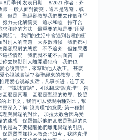
1年 8月季刊 发表日期： 8/2021 作者：齐
牧师 一般人面對衝突，通常是逃避，或
擊，但是，聖經卻教導我們要去作個和平
，努力去化解衝突，追求和睦，持守合
追求和睦的方法，最重要的就是要“用愛
誠實話”。 我們的生活中會遇到各種的衝
面對別人的問題，大多數時候，我們都可
取寬容忍耐的態度，不予追究，但如果遇
下這些情況，我們就不能不去面質： 當
動你去規勸別人離開過犯時，我們也
用愛心說實話”，來幫助他人改正。 甚麼
用愛心說誠實話”? 從聖經來的教導，弗
15:“惟用爱心说诚实话，凡事长进，连于元
督。”“說誠實話”，可以翻成“說真理”，告
方甚麼是真理，甚麼是聖經的教導。按照
:15的上下文，我們可以發現兩種對比，幫
們更深入了解“說真理”的意思: 第一種對
真理與異端的對比。 加拉太教會因為受
端的迷惑，保羅告訴他們甚麼是聖經的真
目的是為了要提醒他們離開異端的引誘。
，保羅質問加拉太教會: “如今，我將真理