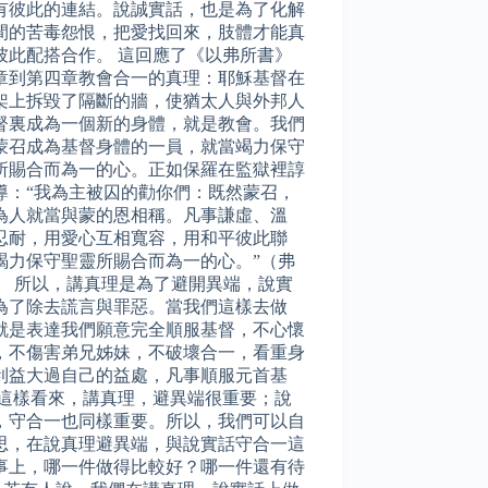
有彼此的連結。說誠實話，也是為了化解
間的苦毒怨恨，把愛找回來，肢體才能真
彼此配搭合作。 這回應了《以弗所書》
章到第四章教會合一的真理：耶穌基督在
架上拆毀了隔斷的牆，使猶太人與外邦人
督裏成為一個新的身體，就是教會。我們
蒙召成為基督身體的一員，就當竭力保守
所賜合而為一的心。正如保羅在監獄裡諄
導：“我為主被囚的勸你們：既然蒙召，
為人就當與蒙的恩相稱。凡事謙虛、溫
忍耐，用愛心互相寬容，用和平彼此聯
竭力保守聖靈所賜合而為一的心。”（弗
1-3） 所以，講真理是為了避開異端，說實
為了除去謊言與罪惡。當我們這樣去做
就是表達我們願意完全順服基督，不心懷
，不傷害弟兄姊妹，不破壞合一，看重身
利益大過自己的益處，凡事順服元首基
 這樣看來，講真理，避異端很重要；說
，守合一也同樣重要。所以，我們可以自
思，在說真理避異端，與說實話守合一這
事上，哪一件做得比較好？哪一件還有待