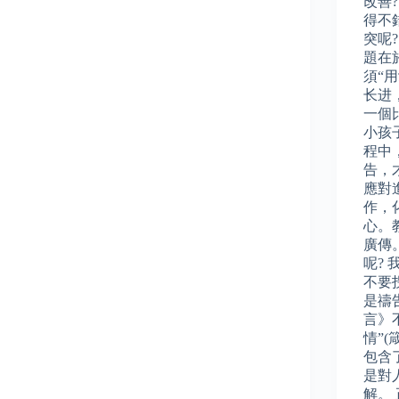
改善
得不
突呢
題在
須“
长进
一個
小孩
程中
告，
應對
作，
心。
廣傳
呢?
不要
是禱
言》
情”(
包含
是對
解。