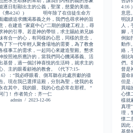
也懇求主耶穌的幫助，讓我們內裡的義的形象
告訴
能逐日彰顯出主的公義，聖潔，慈愛的美德。
4:
(《弗4:24》) 明年除了在信徒生命方
意思
面繼續追求饑渴慕義之外，我們也尋求神的旨
明說
意，在建造 “家庭中心”二期的擴建工程上，尋
人，
求神的引導。若是神的帶領，求主賜給弟兄姊
腳，
妹有合一的心，有同樣的心思，同樣的意念，
例如
為了下一代年輕人聚會場地的需要，為了教會
動作
各樣事工的需求，一起同心來建造聖殿。懇求
絡，
神按照祂所應許的，當我們同心饑渴慕義、活
個比
出基督，過一個討神喜悅的生活時，就求主的
們。
心、主的眼看顧祂的教會。《代下7:15-
督是
16》：“我必睜眼看、側耳聽在此處所獻的禱
靈命
告。現在我已選擇這殿，分別為聖，使我的名
但是
永在其中。我的眼、我的心也必常在那裡。 “
異端
阿门！ 作者简介：齐一仁
心懷
admin
2023-12-06
樣就
真理
理，
懷二
因此
基督