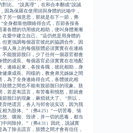
的對比。 “說真理”，在和合本翻成“說誠
”，因為保羅在使用頭與身體的比喻中，
含了另一個意思，那就是在下一節，弗
16：“全身都靠他聯絡得合式，百節各按各
照著各體的功用彼此相助，便叫身體漸漸
，在愛中建立自己。”這仍然是用身體的
，但更強調每個器官彼此的協調合作。因
一個人身上的每個肢體必須實實在在連絡
，不能脫節脫臼，少了任何一個器官都會
身體的成長。每個器官必須實實在在地配
來，連絡起來，各按各職，彼此相助，身
會健康成長。同樣的，教會弟兄姊妹之間
搭，為了全身連絡得合式，各體彼此相
那肢體之間也不能有脫節脫臼的現象。肢
間，若是有謊言，有苦毒和憤怒，那就會
脫節脫臼的現象，麻煩就大了。 “所以，
要弃绝谎言，各人与邻舍说实话，因为我
互相为肢体。”（弗4:25）“一切苦毒、恼
忿怒、嚷闹、毁谤，并一切的恶毒，都当
们中间除掉。”（弗4:31）因此，說誠實
是為了除去謊言，肢體之間才會有信任，