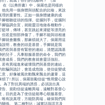
你們，就成了你們的仇敵嗎？”（加
16 ） 在《以弗所書》中，保羅也是同樣的
。他先用一個身體與頭配合的比喻，來說
真理的重要性。正如一個身體健康的成
手腳都聽從頭的指揮。從腦到手，從腦到
手腳協調合宜，就能靈活地做各種動作，
打籃球，傳球，甚至跳起來灌籃等漂亮的
。但若是頸部摔傷了，手腳不能與頭相連
手腳就會癱瘓，那麻煩就大了。保羅用這
喻說明，教會的頭是基督，手腳就是我
我們若與基督有緊密的連結，清楚認識基
神的兒子，凡事順服基督的命令，我們的
就會成長，我們的教會就會靈活強壯。
，若有異端進來破壞我們與基督的連結，
的欺騙與詭計，會造成危險，使信徒變成
二意，好像被風吹動飄來飄去的蘆葦，這
麻煩了! 所以，保羅鼓勵信徒“惟用愛心說
”。為了對抗異端的誘惑，必須說出真
警告、規勸信徒遠離異端，遠離對基督心
意，目的是為了使信徒能專心順服基督。
，唯有說真理，方能防異端，確保我們與
的關係。 第二種對比：誠實話與謊言及