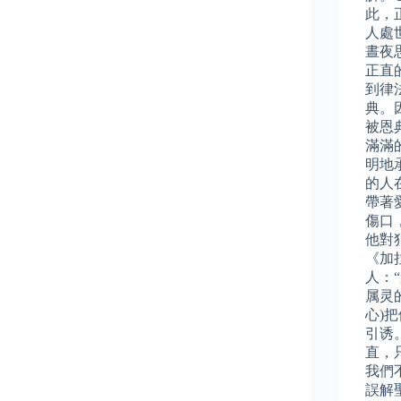
此，
人處
晝夜
正直
到律
典。
被恩
滿滿
明地
的人
帶著
傷口
他對
《加
人：
属灵
心)
引诱
直，
我們
誤解