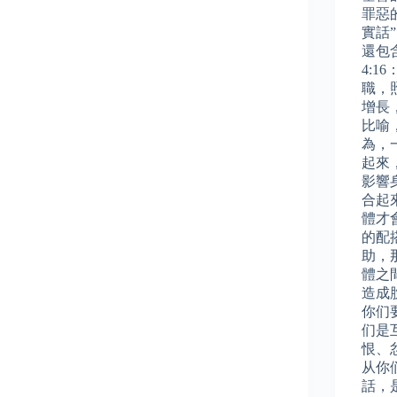
罪惡
實話
還包
4:
職，
增長
比喻
為，
起來
影響
合起
體才
的配
助，
體之
造成
你们
们是
恨、
从你
話，