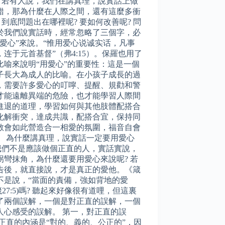
? 若有人說，我們在講真理，說實話上做
錯，那為什麼在人際之間，還有這麼多衝
? 到底問題出在哪裡呢? 要如何改善呢? 問
於我們說實話時，經常忽略了三個字，必
用愛心”來說。“惟用爱心说诚实话，凡事
，连于元首基督”（弗4:15）。保羅也用了
比喻來說明“用愛心”的重要性：這是一個
子長大為成人的比喻。在小孩子成長的過
，需要許多愛心的叮嚀、提醒、規勸和警
才能遠離異端的危險，也才能學習人際間
進退的道理，學習如何與其他肢體配搭合
化解衝突，達成共識，配搭合宜，保持同
教會如此營造合一相愛的氛圍，福音自會
。 為什麼講真理，說實話一定要用愛心
 我們不是應該做個正直的人，實話實說，
拐彎抹角，為什麼還要用愛心來說呢? 若
告後，就直接說，才是真正的愛他。《箴
不是說，“當面的責備，強如背地的愛
箴27:5)嗎? 聽起來好像很有道哩，但這裏
了兩個誤解，一個是對正直的誤解，一個
人心感受的誤解。 第一，對正直的誤
 正直的內涵是“對的、義的、公正的”，因