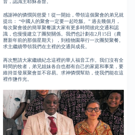
音，認識主耶穌基督。
感謝神的憐憫與慈愛！從一開始，帶領這個聚會的弟兄就
提出： “中國人的聚會一定要一起吃飯。” 過去幾個月，
每次聚會後的簡單聚餐讓大家有更多時間彼此交通和認
識，也慢慢建立了團契關係。我們也計劃在2月15日（農
曆新年前的那個星期天），到植物園舉行一次團契聚餐。
求主繼續帶領我們在主裡的交通與成長。
再次懇請大家繼續紀念這裡的華人福音工作。我们沒有全
時間的牧者，弟兄姐妹各自也都有自己的家庭和事業，要
維持並發展聚會並不容易。求神憐憫幫助，使我們能在這
裡作鹽作光。