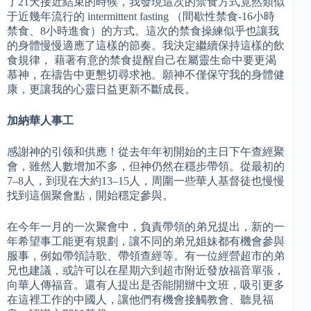
了21天接近結束的時候，我發現這次的禁食方式竟然類似
于近幾年流行的 intermittent fasting （間歇性禁食-16小時
禁食、8小時進食）的方式。這次的禁食操練似乎也讓我
的身體慢慢適應了這樣的節奏。我決定繼續保持這樣的飲
食規律， 藉著有意的禁食提醒自己在屬靈生命中要更渴
慕神，在禱告中更懇切尋求祂。願神不僅保守我的身體健
康，更讓我的心靈日益更新不斷成長。
加納華人事工
感謝神的引领和供應！從去年年初開始的主日下午查經聚
會，雖然人數增加不多，但神仍然在穩步帶領。從最初的
7–8人，到現在大約13–15人，周圍一些華人基督徒也慢慢
找到這個聚會點，開始穩定參與。
在今年一月的一次聚會中，負責帶領的弟兄提出，新的一
年希望事工能更有規劃，讓不同的弟兄姐妹都有機會參與
服事，例如帶領詩歌、帶領查經等。有一位經營超市的弟
兄也建議，或許可以在星期六到超市附近發放福音單張，
向華人傳福音。還有人提出是否能開辦中文班，吸引更多
在這裡工作的中國人，讓他們有機會接觸教會、聽見福