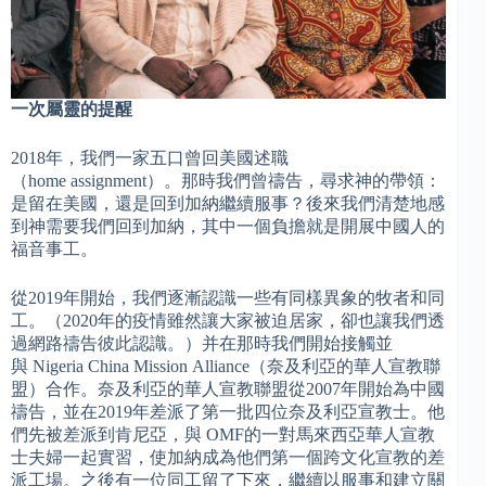
一次屬靈的提醒
2018年，我們一家五口曾回美國述職
（home assignment）。那時我們曾禱告，尋求神的帶領：
是留在美國，還是回到加納繼續服事？後來我們清楚地感
到神需要我們回到加納，其中一個負擔就是開展中國人的
福音事工。
從2019年開始，我們逐漸認識一些有同樣異象的牧者和同
工。（2020年的疫情雖然讓大家被迫居家，卻也讓我們透
過網路禱告彼此認識。）并在那時我們開始接觸並
與 Nigeria China Mission Alliance（奈及利亞的華人宣教聯
盟）合作。奈及利亞的華人宣教聯盟從2007年開始為中國
禱告，並在2019年差派了第一批四位奈及利亞宣教士。他
們先被差派到肯尼亞，與 OMF的一對馬來西亞華人宣教
士夫婦一起實習，使加納成為他們第一個跨文化宣教的差
派工場。之後有一位同工留了下來，繼續以服事和建立關