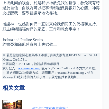
上彼此间的誤會。於是我求神赦免我的驕傲，赦免我有時
過於自信，自以為可以把事情都能做得很好的心態。神再
次提醒我，要學習謙卑地依靠祂。
感謝神，也感謝你們一直以來給我們同工的代禱和支持。
願主繼續賜福你們的家庭、工作和教會事奉！
Joshua and Pauline Settles
約書亞和邱凱萍宣教士夫婦敬上
※ 若是您願意關心並為事工奉獻 , 請將支票寄至10519 Mulhall St., El
Monte, CA 91731。
支票請寫 : USA CMI ，務請註明奉獻項目。
或可登入：
www.usacmi.org
使用PayPal or Credit card 等方式來奉獻。
※ 透過網銀Zelle奉獻方式，請用帳戶：usacmi@usacmi.org，並在
Message註明支持的個人或項目，以及您的姓名及地址。
相关文章
2026年北堂宣教年會簡介