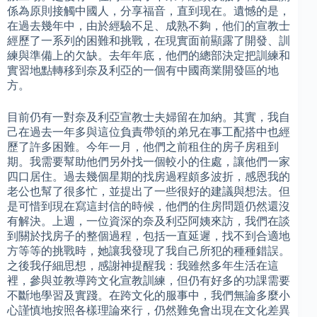
係為原則接觸中國人，分享福音，直到现在。遺憾的是，
在過去幾年中，由於經驗不足、成熟不夠，他们的宣教士
經歷了一系列的困難和挑戰，在現實面前顯露了開發、訓
練與準備上的欠缺。去年年底，他們的總部決定把訓練和
實習地點轉移到奈及利亞的一個有中國商業開發區的地
方。
目前仍有一對奈及利亞宣教士夫婦留在加納。其實，我自
己在過去一年多與這位負責帶領的弟兄在事工配搭中也經
歷了許多困難。今年一月，他們之前租住的房子房租到
期。我需要幫助他們另外找一個較小的住處，讓他們一家
四口居住。過去幾個星期的找房過程頗多波折，感恩我的
老公也幫了很多忙，並提出了一些很好的建議與想法。但
是可惜到現在寫這封信的時候，他們的住房問題仍然還沒
有解決。上週，一位資深的奈及利亞阿姨來訪，我們在談
到關於找房子的整個過程，包括一直延遲，找不到合適地
方等等的挑戰時，她讓我發現了我自己所犯的種種錯誤。
之後我仔細思想，感謝神提醒我：我雖然多年生活在這
裡，參與並教導跨文化宣教訓練，但仍有好多的功課需要
不斷地學習及實踐。在跨文化的服事中，我們無論多麼小
心謹慎地按照各樣理論來行，仍然難免會出現在文化差異