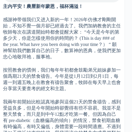
主內平安！農曆新年蒙恩，福杯滿溢！
感謝神带领我们又进入新的一年！2026年仿佛才剛剛開
始，不知不覺一個月卻已經過去了。我們加納教會的主任
牧師每次在講道開始時都會提醒大家： “今天是今年的第
多少天，你是怎樣使用你的時間的？ (This is day ### of
the year. What have you been doing with your time？） “ 願
神幫助我們數算自己的日子，數算神的恩典，使我們更加
忠心地敬拜祂，服事祂。
按照教會的慣例，我们每年年初都會鼓勵弟兄姐妹參加一
個爲期21天的禁食禱告。今年是從1月12日到2月1日，每
週一到週五晚上在教會有禱告聚會，牧師在每天早上也會
分享當天要查考的經文和主題。
我兩年前開始比較認真地參與這個21天的禁食禱告，感到
受益良多，但是今年開始時卻覺得有些不容易。我並不是
整天禁食，而只是到中午12點才吃第一餐。但因為自己
有 pre-diabetic（血糖偏高的傾向）的情況，禁食初期血糖
有時偏高，有時又偏低，身體需要一段時間適應。不過到