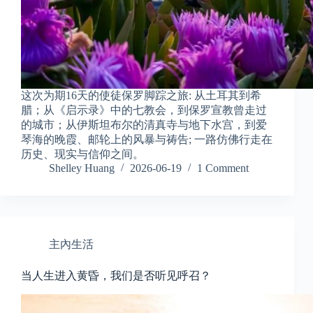
这次为期16天的使徒保罗脚踪之旅: 从土耳其到希
腊；从《启示录》中的七教会，到保罗宣教曾走过
的城市；从伊斯坦布尔的清真寺与地下水宫，到爱
琴海的晚霞、邮轮上的风暴与祷告; 一路仿佛行走在
历史、现实与信仰之间。
Shelley Huang
2026-06-19
1 Comment
主內生活
当人生进入黄昏，我们是否听见呼召？