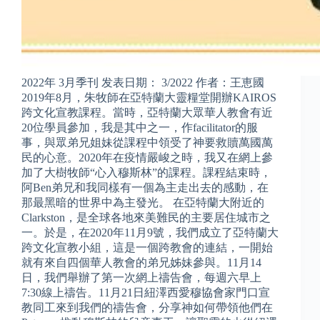
2022年 3月季刊 发表日期： 3/2022 作者：王恵國
2019年8月，朱牧師在亞特蘭大靈糧堂開辦KAIROS
跨文化宣教課程。當時，亞特蘭大眾華人教會有近
20位學員參加，我是其中之一，作facilitator的服
事，與眾弟兄姐妹從課程中領受了神要救贖萬國萬
民的心意。2020年在疫情嚴峻之時，我又在網上參
加了大樹牧師“心入穆斯林”的課程。課程結束時，
阿Ben弟兄和我同樣有一個為主走出去的感動，在
那最黑暗的世界中為主發光。 在亞特蘭大附近的
Clarkston，是全球各地來美難民的主要居住城市之
一。於是，在2020年11月9號，我們成立了亞特蘭大
跨文化宣教小組，這是一個跨教會的連結，一開始
就有來自四個華人教會的弟兄姊妹參與。11月14
日，我們舉辦了第一次網上禱告會，每週六早上
7:30線上禱告。11月21日紐澤西愛穆協會家門口宣
教同工來到我們的禱告會，分享神如何帶領他們在