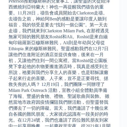
Peterson推動穆斯林的兒童事工，讓聖靈的火從紐澤
西燃燒到亞特蘭大！神也一再提醒我們禱告的重
要。11月28日，禱告會成員開始去Clarkston走禱。
去禱告之前，神給阿Ben的感動是要讓印度人聽到
福音，我的領受是要去“找到一個公園”。第一天去
走禱，我們就來到Clarkston Milam Park, 在那裡遇見
無家可歸的難民朋友Roshid和Ali。Roshid是來自緬
甸印籍羅新亞穆斯林難民，Ali則是年幼與父母從
Ethiopia 來的穆斯林難民。聖靈感動我們在12月7日
讓他們住進附近的酒店並提供食物，後來在一月
初，又讓他們住到一間公寓裡。當Roshid從公園板
凳下拿起他的衣物要搬進酒店時，我真是感受到主
所說，祂要與我們分享主人的喜樂，也是耶穌讓癱
子起來行走的喜樂。人子來，豈不是正要尋找、拯
救失喪的人嗎？ 12月19日，我們團隊一同辦理了
Milam Park Outreach 活動，宣教小組全體動員準備
了海報、豐盛的食物、禮物、聖誕歌曲與裝飾。 雖
然當地市政府因疫情攔阻我們辦活動，但聖靈替我
們挪去了一切的障礙。當天，我們邀請了十幾位來
自各國的難民朋友，大家彼此認識有一段美好的時
光。在12月24號，我們也邀請了四位難民朋友到家
中一起享用晚餐，一起慶祝平安夜。從2021年1月開