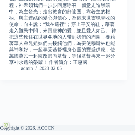
程，神帶領我們一步步回應呼召，願意走進黑暗
中，為主發光；走出教會的舒適圈，靠著主的權
柄、與主連結的愛心與信心，為這末世靈魂豐收的
使命，向主說：“我在這裡”；穿上平安的鞋，藉著
走入難民中間，來回應神的愛，並且愛人如己。 神
把這些原住在世界各地的人帶到我們的周圍，要藉
著華人弟兄姐妹們去接觸他們，為要使穆斯林也能
與神和好，一起享受基督裡身心靈的豐盛供應，使
萬國萬民一起悔改歸向基督，等候基督再來一起分
享神永遠的榮耀！ 作者简介：王恵國
admin
2023-02-05
Copyright © 2026, ACCCN