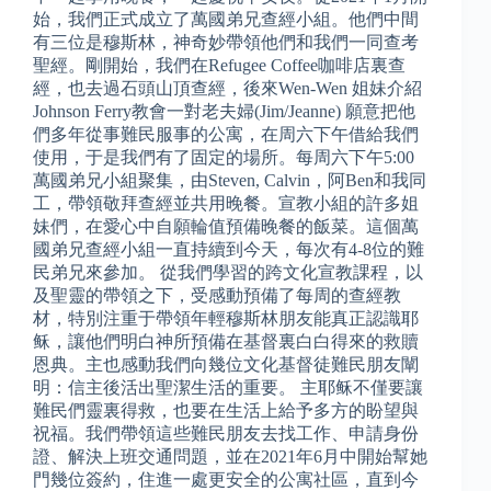
始，我們正式成立了萬國弟兄查經小組。他們中間
有三位是穆斯林，神奇妙帶領他們和我們一同查考
聖經。剛開始，我們在Refugee Coffee咖啡店裏查
經，也去過石頭山頂查經，後來Wen-Wen 姐妹介紹
Johnson Ferry教會一對老夫婦(Jim/Jeanne) 願意把他
們多年從事難民服事的公寓，在周六下午借給我們
使用，于是我們有了固定的場所。每周六下午5:00
萬國弟兄小組聚集，由Steven, Calvin，阿Ben和我同
工，帶領敬拜查經並共用晚餐。宣教小組的許多姐
妹們，在愛心中自願輪值預備晚餐的飯菜。這個萬
國弟兄查經小組一直持續到今天，每次有4-8位的難
民弟兄來參加。 從我們學習的跨文化宣教課程，以
及聖靈的帶領之下，受感動預備了每周的查經教
材，特別注重于帶領年輕穆斯林朋友能真正認識耶
稣，讓他們明白神所預備在基督裏白白得來的救贖
恩典。主也感動我們向幾位文化基督徒難民朋友闡
明：信主後活出聖潔生活的重要。 主耶稣不僅要讓
難民們靈裏得救，也要在生活上給予多方的盼望與
祝福。我們帶領這些難民朋友去找工作、申請身份
證、解決上班交通問題，並在2021年6月中開始幫她
門幾位簽約，住進一處更安全的公寓社區，直到今