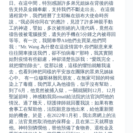
日。在這中間，特別感謝許多弟兄姐妹在背後的禱
告支持及金錢奉獻，支持我們不斷走出去。 在這個
過程當中，我們經曆了主耶稣在頒布大使命時所
說，“我必與你同在”的應許，見證了許多神親手動
工的神迹，譬如，多次被拒絕的入境代碼，竟然在
禱告後被電腦接受，遺失的手機在5分鍾之內被尋回
等等。有一次，我開車帶Ali他們去買菜,他們問
我：“Mr. Wang 為什麼在這疫情當中,你們願意來來
往往開車接送我們，卻不怕病毒?”那時，我其實開
始對疫情有些顧慮，神卻清楚告訴我：“愛既完全，
就把懼怕除去”。從那以後，這樣的懼怕就離我遠
去，也看到神把同樣的平安放在團隊的眾弟兄姊妹
心中。 有一位穆斯林難民朋友，在無家可歸的時候
染上了毒癮，我們眾人為他禱告，似乎沒有幫助，
到了6月，他竟然被捕入獄，一關就關到12月。12月
聖誕節時，神感動我寫email給法院的法官詢問他的
情況。過了幾天，辯護律師就回覆我說：如果有教
會事工在幫助他，法院願意放他出來，給他重新開
始的機會。於是，在2022年1月初，我出席網上的法
庭，法官竟然取消他的保釋金，且在第二天就釋放
他。神特別憐憫他，替他預備了食物劵、退稅金及