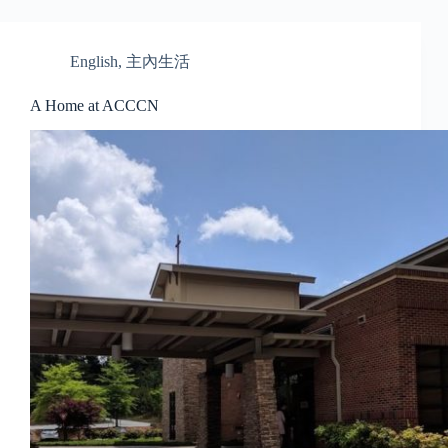
English
,
主內生活
A Home at ACCCN