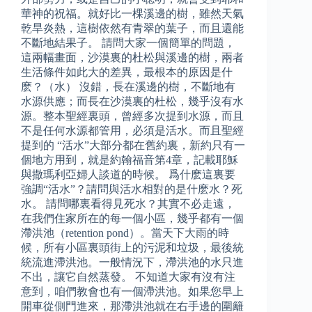
華神的祝福。就好比一棵溪邊的樹，雖然天氣
乾旱炎熱，這樹依然有青翠的葉子，而且還能
不斷地結果子。 請問大家一個簡單的問題，
這兩幅畫面，沙漠裏的杜松與溪邊的樹，兩者
生活條件如此大的差異，最根本的原因是什
麽？（水） 沒錯，長在溪邊的樹，不斷地有
水源供應；而長在沙漠裏的杜松，幾乎沒有水
源。整本聖經裏頭，曾經多次提到水源，而且
不是任何水源都管用，必須是活水。而且聖經
提到的 “活水”大部分都在舊約裏，新約只有一
個地方用到，就是約翰福音第4章，記載耶穌
與撒瑪利亞婦人談道的時候。 爲什麽這裏要
強調“活水”？請問與活水相對的是什麽水？死
水。 請問哪裏看得見死水？其實不必走遠，
在我們住家所在的每一個小區，幾乎都有一個
滯洪池（retention pond）。當天下大雨的時
候，所有小區裏頭街上的污泥和垃圾，最後統
統流進滯洪池。一般情況下，滯洪池的水只進
不出，讓它自然蒸發。 不知道大家有沒有注
意到，咱們教會也有一個滯洪池。如果您早上
開車從側門進來，那滯洪池就在右手邊的圍籬