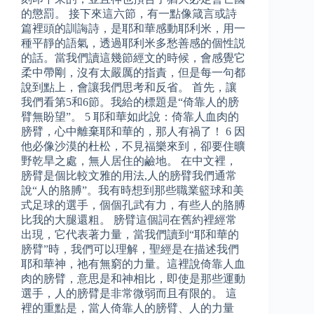
的懲罰。 接下來這六節，有一點像箴言或詩
篇裡頭的訓誨詩，是耶和華感動耶利米，用一
種平靜的語氣，透過耶利米多愁善感的個性説
的話。當我們讀這幾節經文的時候，會感覺它
柔中帶剛，沒有太嚴厲的指責，但是每一句都
說到點上，會讓我們思考和反省。 首先，讓
我們看第5和6節。我給的標題是“倚靠人的膀
臂無盼望”。 5 耶和華如此說：倚靠人血肉的
膀臂，心中離棄耶和華的，那人有禍了！ 6 因
他必像沙漠的杜松，不見福樂來到，卻要住曠
野乾旱之處，無人居住的鹼地。 在中文裡，
膀臂是個比較文雅的用法,人的膀臂我們通常
說“人的胳膊”。我有時想到那些職業籃球和美
式足球的選手，個個孔武有力，有些人的胳膊
比我的大腿還粗。 膀臂這個詞在舊約裡經常
出現，它代表著力量，當我們讀到“耶和華的
膀臂”時，我們可以理解，聖經是在描述我們
耶和華神，祂有無窮的力量。這裡說倚靠人血
肉的膀臂，意思是和神相比，即使是那些運動
選手，人的膀臂是非常微弱而且有限的。 這
裡的重點是，當人倚靠人的膀臂、人的力量