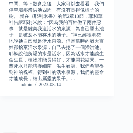
中間。等下散會之後，大家可以去看看，我們
停車場那滯洪池四周，有沒有長得像樣子的
樹。 就在《耶利米書》的第2章13節，耶和華
神告訴耶利米說：“因為我的百姓做了兩件惡
事，就是離棄我這活水的泉源，為自己鑿出池
子，是破裂不能存水的池子。”神已經很明確
地說祂自己就是活水泉源。但是當時的猶大百
姓卻捨棄活水泉源，自己去挖了一個滯洪池。
耶穌說他所賜的水是活水，因為活水才能讓生
命生長，植物才能長得好，才能開花結果。一
灘死水只能培養細菌，滋生蚊蟲。我們希望得
到神的祝福、得到神的活水泉源，我們的靈命
才能成長，結出屬靈的果子。…
admin
2023-08-14