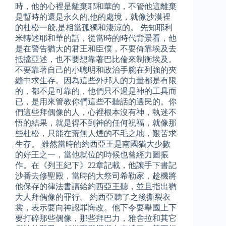
時，他的心裡是離棄耶和華的，不管他這離棄
是暫時的還是永久的,他的處境，就像沙漠裡
的杜松一般,是相當孤獨和淒涼的。 先知耶利
米轉述耶和華的話，從當時的時代背景看，他
是在警告猶大的君王和臣僕，不要倚靠埃及去
抵擋亞述，也不要想靠著巴比倫來制衡埃及。
不要靠著自己的小聰明和政治手腕在列強的夾
縫中求生存。因為這些外邦人的力量都是有限
的，都不是可靠的，他們只不過是神的工具而
已，是用來管教你們這些不聽話的選民的。你
們這些拜偶像的人，心裡根本沒有神，執迷不
悟的結果，就是得不到神的任何祝福，就像那
些杜松，只能在荒無人煙的不毛之地，艱苦求
生存。 雖然當時的約西亞王是南國猶大少數
的好王之一，當他就位的時候也曾經力圖振
作。在《列王紀下》22章記載，他讓手下書記
沙番去修聖殿，當時的大祭司希勒家，趁機將
他保存的律法書讀給約西亞王聽，並且指出猶
大人拜偶像的罪行。 約西亞聽了之後撕裂衣
裳，表示要向神認罪悔改。他下令要舉國上下
要打碎那些偶像，那些拜巴力，雅舍拉和其它