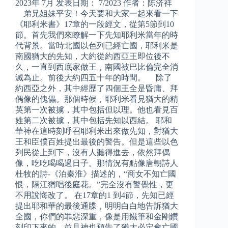
2023年 7月 发表日期： 7/2023 作者：陈济祥
弟兄姐妹平安！今天要和大家一起來看一下
《耶利米書》17章的一段經文，從第5節到10
節。首先我們來瞭解一下先知耶利米當年的時
代背景。當時北國以色列已經亡國，耶利米是
南國猶大的先知，大約從約西亞王即位後不
久，一直到西底家做王，南國被巴比倫完全消
滅為止。前後大約四五十年的時間。 除了
約西亞之外，其中經歷了四個王全是昏庸、拜
偶像的傀儡。那個時候，耶利米看見猶大的精
英第一次被擄，其中包括但以理。他也看見百
姓第二次被擄，其中包括先知以西結。 耶和
華神在這時刻呼召耶利米出來做先知，對猶大
王和臣僕百姓提出最後的警告。但是這些以色
列民從上到下，沒有人聽得進去，依然拜偶
像，吃吃喝喝過日子。那情況有點像唐朝詩人
杜牧的詩-《泊秦淮》描述的，“商女不知亡國
恨，隔江猶唱後庭花。”完全沒有警覺性，更
不用說悔改了。 在17章的1 到4節，先知已經
提出耶和華的最後通牒，明明白白地告訴猶大
全國，你們的罪惡深重，像是用鐵筆和金剛鑽
刻印下來的，並且神也預告了猶大必定會亡國