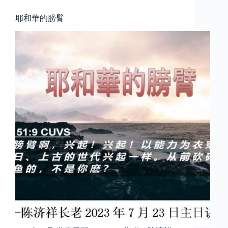
耶和華的膀臂