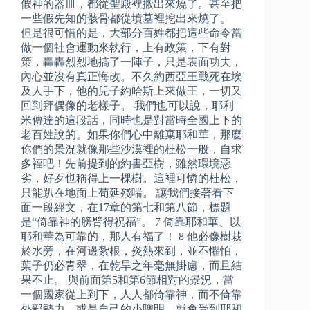
假神的器皿，都從聖殿裡搬出來燒了。甚至把
一些假先知的骸骨都從墳墓裡挖出來燒了。
但是很可惜的是，大部分百姓都把這些命令當
做一個社會運動來執行，上有政策，下有對
策，轟轟烈烈地搞了一陣子，只是表面功夫，
內心並沒有真正悔改。不久約西亞王戰死在埃
及人手下，他的兒子約哈斯上來做王，一切又
回到拜偶像的老樣子。 我們也可以說，耶利
米傳達的這段話，同時也是對當時全國上下的
老百姓說的。如果你們心中離棄耶和華，那麼
你們的景況就像那些沙漠裡的杜松一般，自求
多福吧！先前提到的約書亞樹，雖然環境惡
劣，好歹也稱得上一棵樹。這裡可憐的杜松，
只能趴在地面上苟延殘喘。 讓我們接著看下
面一段經文，在17章的第七和第八節，標題
是“倚靠神的膀臂得祝福”。 7 倚靠耶和華、以
耶和華為可靠的，那人有福了！ 8 他必像樹栽
於水旁，在河邊紮根，炎熱來到，並不懼怕，
葉子仍必青翠，在乾旱之年毫無掛慮，而且結
果不止。 與前面第5和第6節相對的景況，當
一個國家從上到下，人人都倚靠神，而不倚靠
外部勢力，或是自己的小聰明，就會受到耶和