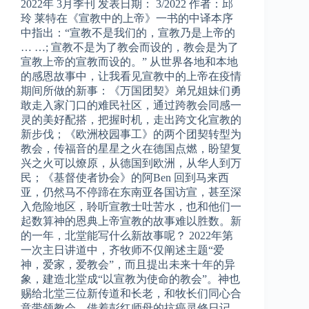
2022年 3月季刊 发表日期： 3/2022 作者：邱
玲 莱特在《宣教中的上帝》一书的中译本序
中指出：“宣教不是我们的，宣教乃是上帝的
… …; 宣教不是为了教会而设的，教会是为了
宣教上帝的宣教而设的。” 从世界各地和本地
的感恩故事中，让我看见宣教中的上帝在疫情
期间所做的新事：《万国团契》弟兄姐妹们勇
敢走入家门口的难民社区，通过跨教会同感一
灵的美好配搭，把握时机，走出跨文化宣教的
新步伐；《欧洲校园事工》的两个团契转型为
教会，传福音的星星之火在德国点燃，盼望复
兴之火可以燎原，从德国到欧洲，从华人到万
民；《基督使者协会》的阿Ben 回到马来西
亚，仍然马不停蹄在东南亚各国访宣，甚至深
入危险地区，聆听宣教士吐苦水，也和他们一
起数算神的恩典上帝宣教的故事难以胜数。新
的一年，北堂能写什么新故事呢？ 2022年第
一次主日讲道中，齐牧师不仅阐述主题“爱
神，爱家，爱教会”，而且提出未来十年的异
象，建造北堂成“以宣教为使命的教会”。神也
赐给北堂三位新传道和长老，和牧长们同心合
意带领教会，借着彭红师母的抗癌灵修日记，