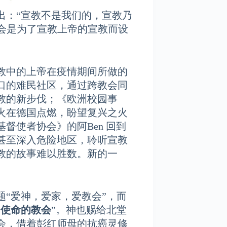
出：“宣教不是我们的，宣教乃
教会是为了宣教
上帝的宣教
而设
教中的上帝在疫情期间所做的
口的难民社区，通过跨教会同
教的新步伐；《欧洲校园事
火在德国点燃，盼望复兴之火
督使者协会》的阿Ben 回到
甚至深入危险地区，聆听宣教
教的故事难以胜数。新的一
题“爱神，爱家，爱教会”，而
为使命的教会
”。神也赐给北堂
会，借着彭红师母的抗癌灵修