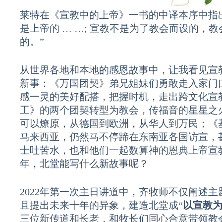
莱特在《宣教中的上帝》一书的中译本序中指
是上帝的 … …; 宣教不是为了教会而设的，
的。”
从世界各地和本地的感恩故事中，让我看见宣
新事：《万国团契》弟兄姐妹们勇敢走入家门
感一灵的美好配搭，把握时机，走出跨文化宣
工》的两个团契转型为教会，传福音的星星之
可以燎原，从德国到欧洲，从华人到万民；《基
马来西亚，仍然马不停蹄在东南亚各国访宣，
士吐苦水，也和他们一起数算神的恩典
上帝宣
年，北堂能写什么新故事呢？
2022年第一次主日讲道中，齐牧师不仅阐述主
且提出未来十年的异象，建造北堂成“
以宣教
三位新传道和长老，和牧长们同心合意带领教