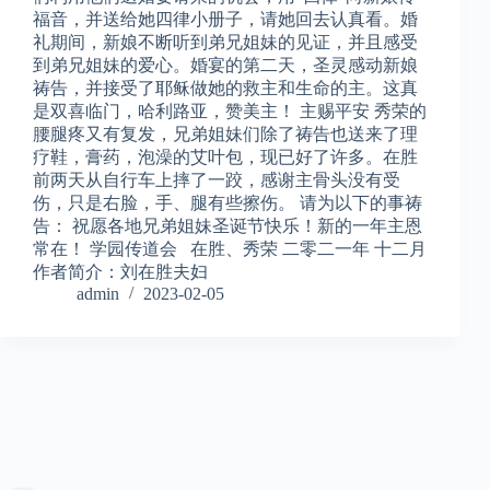
福音，并送给她四律小册子，请她回去认真看。婚
礼期间，新娘不断听到弟兄姐妹的见证，并且感受
到弟兄姐妹的爱心。婚宴的第二天，圣灵感动新娘
祷告，并接受了耶稣做她的救主和生命的主。这真
是双喜临门，哈利路亚，赞美主！ 主赐平安 秀荣的
腰腿疼又有复发，兄弟姐妹们除了祷告也送来了理
疗鞋，膏药，泡澡的艾叶包，现已好了许多。在胜
前两天从自行车上摔了一跤，感谢主骨头没有受
伤，只是右脸，手、腿有些擦伤。 请为以下的事祷
告： 祝愿各地兄弟姐妹圣诞节快乐！新的一年主恩
常在！ 学园传道会 在胜、秀荣 二零二一年 十二月
作者简介：刘在胜夫妇
admin
2023-02-05