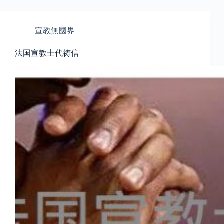
宣教無國界
法国宣教士代祷信