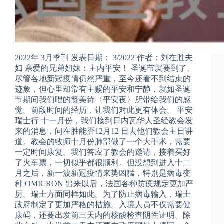
2022年 3月季刊 发表日期： 3/2022 作者：刘在胜夫
妇 亲爱的兄弟姐妹：主内平安！ 圣诞节就要到了。
尽管各地新冠疫情仍然严重，至今还看不到结束的
迹象，但心里却常有主赐的平安和宁静，就如圣诞
节期间我们唱的赞美诗〈平安夜〉所带给我们的感
觉。前段时间的经历，让我们对此更有体会。 平安
瑞士行 十一月份，我们接到日内瓦华人圣经教会发
来的消息，问在胜能否12月12 日去他们教会主日讲
道。教会的牧师十月份肺部做了一个大手术，需要
一定时间康复。我们答应了教会的邀请，接着买好
了火车票，一切似乎都很顺利。但没想到进入十二
月之后，新一波新冠疫情来势凶猛，特别是病毒变
种 OMICRON 出来以后，法国各种防疫规定更加严
厉。瑞士方面同样如此。为了防止病毒输入，瑞士
政府制定了更加严格的措施。入境人员不仅需要健
康码，还要出发前三天内的核酸检查阴性证明。除