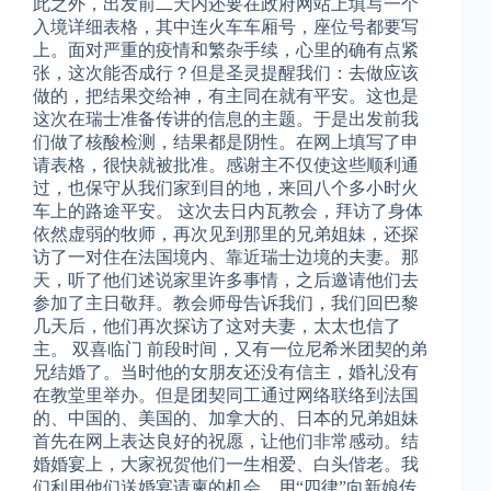
此之外，出发前二天内还要在政府网站上填写一个
入境详细表格，其中连火车车厢号，座位号都要写
上。面对严重的疫情和繁杂手续，心里的确有点紧
张，这次能否成行？但是圣灵提醒我们：去做应该
做的，把结果交给神，有主同在就有平安。这也是
这次在瑞士准备传讲的信息的主题。于是出发前我
们做了核酸检测，结果都是阴性。在网上填写了申
请表格，很快就被批准。感谢主不仅使这些顺利通
过，也保守从我们家到目的地，来回八个多小时火
车上的路途平安。 这次去日内瓦教会，拜访了身体
依然虚弱的牧师，再次见到那里的兄弟姐妹，还探
访了一对住在法国境内、靠近瑞士边境的夫妻。那
天，听了他们述说家里许多事情，之后邀请他们去
参加了主日敬拜。教会师母告诉我们，我们回巴黎
几天后，他们再次探访了这对夫妻，太太也信了
主。 双喜临门 前段时间，又有一位尼希米团契的弟
兄结婚了。当时他的女朋友还没有信主，婚礼没有
在教堂里举办。但是团契同工通过网络联络到法国
的、中国的、美国的、加拿大的、日本的兄弟姐妹
首先在网上表达良好的祝愿，让他们非常感动。结
婚婚宴上，大家祝贺他们一生相爱、白头偕老。我
们利用他们送婚宴请柬的机会，用“四律”向新娘传