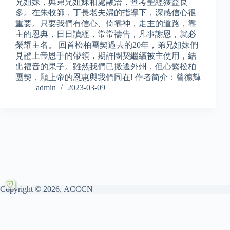
兄姐妹，與弟兄姐妹相處融洽，查考聖經獲益良
多。在朱牧師，丁長老夫婦的指導下，深感信心很
重要。只要我們有信心、倚靠神，走主的道路，靠
主的恩典，日日讀經，常常禱告，凡事謝恩，就必
榮耀主名。 回首松柏團契過去的20年，弟兄姐妹們
見證上帝恩手的帶領，期許團契繼續被主使用，結
出福音的果子。雖然我們已搬遷外州，但心繫松柏
團契，願上帝的恩惠與我們同在! 作者简介：曾德輝
admin
2023-03-09
Copyright © 2026, ACCCN