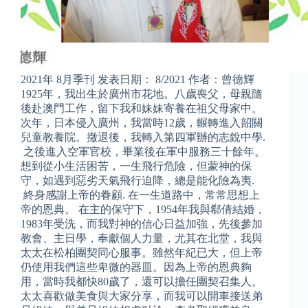
2021年 8月季刊 发表日期： 8/2021 作者：曾德輝
1925年，我出生於廣州市花地。八歲喪父，母親隨
後赴澳門工作，留下我和妹妹寄養在祖父母家中。
次年，日本侵入廣州，我當時12歲，輾轉進入韶關
兒童教養院。撤退後，我轉入第四軍辦的志銳中學.
之後進入空軍官校，畢業後在軍中服務三十餘年。
想到從小生活困苦，一生飛行危險，但蒙神的保
守，如遇到惡劣天氣飛行迫降，總是能化險為夷.
終身感謝上帝的眷顧. 在一生道路中，常常思想上
帝的恩典。 在主的保守下，1954年我與郗倩結婚，
1983年受洗，而我對神的信心日益加強，先後參加
教會、主日學，奉獻個人力量，尤其在北堂，我與
太太在松柏團契同心服事。雖然年紀已大，但上帝
仍使用我們這些卑微的器皿。因為上帝的恩典夠
用，當時我都快80歲了，還可以擔任團契召集人。
太太喜歡做美食與大家分享，而我可以開車接送弟