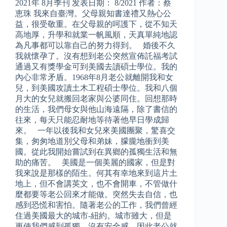
2021年 8月季刊 发表日期： 8/2021 作者：蔡
恵珠 我來自臺灣。父母親知書達禮又熱心公
益，很受敬重。在父母親的呵護下，從不知天
高地厚，升學和就業一帆風順，天真單純地認
為凡事都可以靠自己的努力得到。 婚後不久
我就懷孕了。沒有想到老公突然宣佈託福考試
通過又有獎學金可到美國去讀碩士學位。我的
內心非常矛盾。1968年8月老公就離開我和女
兒，到美國攻讀土木工程碩士學位。我和八個
月大的女兒就搬回老家與公婆同住。回想那時
的生活，我們母女與他山海遠隔，除了書信的
往來，每天只能忍耐地等待著他早日學成歸
來。 一年以後我和女兒來美國團聚，驚喜交
集，匆匆地道別父母和弟妹，朦朧地衝到美
國。從此我開始嘗試到在異鄉的孤獨生活和無
助的痛苦。 美國是一個美麗的國家，但是對
我來說是那樣的陌生。何其有幸地來到這片土
地上，但不會講英文，也不會開車，不管做什
麼都要等老公回來才能做。突然失去自信，也
感到恐慌和害怕。隨著老公的工作，我們曾經
住過美國最大的城市-紐約。城市雖大，但是
更使我們感到孤獨，沒有安全感。因此老公就