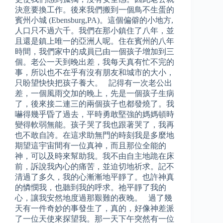
決意要換工作。後來我們搬到一個鳥不生蛋的
賓州小城 (Ebensburg,PA)。這個偏僻的小地方,
人口只不過六千。我們在那小鎮住了八年，並
且還是鎮上唯一的亞洲人呢。住在賓州的八年
時間，我們家中的成員已由一個孩子增加到三
個。老公一天到晚出差，我每天真有忙不完的
事，所以也不在乎有沒有朋友和城市的大小，
只盼望快快把孩子養大。 記得有一次老公出
差，一個風雨交加的晚上，先是一個孩子生病
了，後來接二連三的兩個孩子也都發燒了。我
嚇得幾乎昏了過去，平時勇敢堅強的媽媽頓時
變得軟弱無能。孩子哭了我也跟著哭了，我再
也不敢自誇。在這求助無門的時刻我是多麼地
期望這宇宙間有一位真神，而且那位全能的
神，可以及時來幫助我。我不由自主地跪在床
前，訴說我內心的痛苦，並迫切地祈求。記不
清過了多久，我的心漸漸地平靜了。也許神真
的憐憫我，也聽到我的呼求。祂平靜了我的
心，讓我安然地度過那艱難的夜晚。 過了幾
天有一件奇妙的事發生了，真的，好像神差派
了一位天使來探望我。那一天下午突然有一位