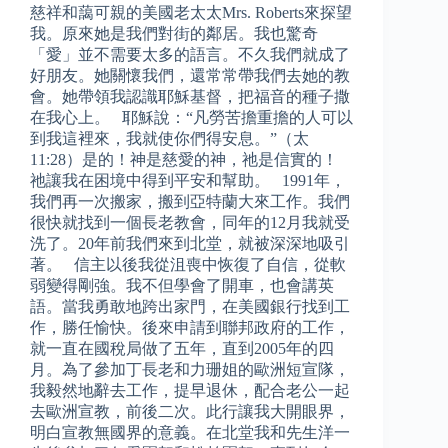
慈祥和藹可親的美國老太太Mrs. Roberts來探望
我。原來她是我們對街的鄰居。我也驚奇
「愛」並不需要太多的語言。不久我們就成了
好朋友。她關懷我們，還常常帶我們去她的教
會。她帶領我認識耶穌基督，把福音的種子撒
在我心上。 耶穌說：“凡勞苦擔重擔的人可以
到我這裡來，我就使你們得安息。”（太
11:28）是的！神是慈愛的神，祂是信實的！
祂讓我在困境中得到平安和幫助。 1991年，
我們再一次搬家，搬到亞特蘭大來工作。我們
很快就找到一個長老教會，同年的12月我就受
洗了。20年前我們來到北堂，就被深深地吸引
著。 信主以後我從沮喪中恢復了自信，從軟
弱變得剛強。我不但學會了開車，也會講英
語。當我勇敢地跨出家門，在美國銀行找到工
作，勝任愉快。後來申請到聯邦政府的工作，
就一直在國稅局做了五年，直到2005年的四
月。為了參加丁長老和力珊姐的歐洲短宣隊，
我毅然地辭去工作，提早退休，配合老公一起
去歐洲宣教，前後二次。此行讓我大開眼界，
明白宣教無國界的意義。在北堂我和先生洋一