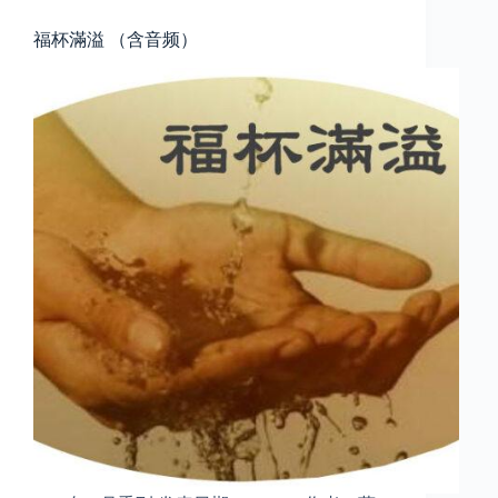
福杯滿溢 （含音频）