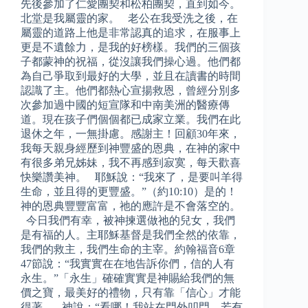
先後參加了仁愛團契和松柏團契，直到如今。
北堂是我屬靈的家。 老公在我受洗之後，在
屬靈的道路上他是非常認真的追求，在服事上
更是不遺餘力，是我的好榜樣。我們的三個孩
子都蒙神的祝福，從沒讓我們操心過。他們都
為自己爭取到最好的大學，並且在讀書的時間
認識了主。他們都熱心宣揚救恩，曾經分別多
次參加過中國的短宣隊和中南美洲的醫療傳
道。現在孩子們個個都已成家立業。我們在此
退休之年，一無掛慮。感謝主！回顧30年來，
我每天親身經歷到神豐盛的恩典，在神的家中
有很多弟兄姊妹，我不再感到寂寞，每天歡喜
快樂讚美神。 耶穌說：“我來了，是要叫羊得
生命，並且得的更豐盛。”（約10:10）是的！
神的恩典豐豐富富，祂的應許是不會落空的。
今日我們有幸，被神揀選做祂的兒女，我們
是有福的人。主耶穌基督是我們全然的依靠，
我們的救主，我們生命的主宰。約翰福音6章
47節說：“我實實在在地告訴你們，信的人有
永生。”「永生」確確實實是神賜給我們的無
價之寶，最美好的禮物，只有靠「信心」才能
得著。 神說：“看哪！我站在門外叩門，若有