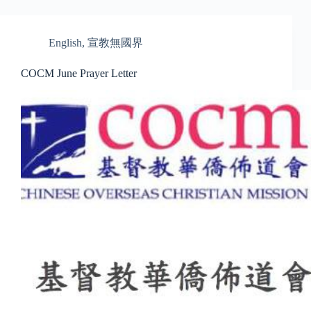
English
,
宣教無國界
COCM June Prayer Letter