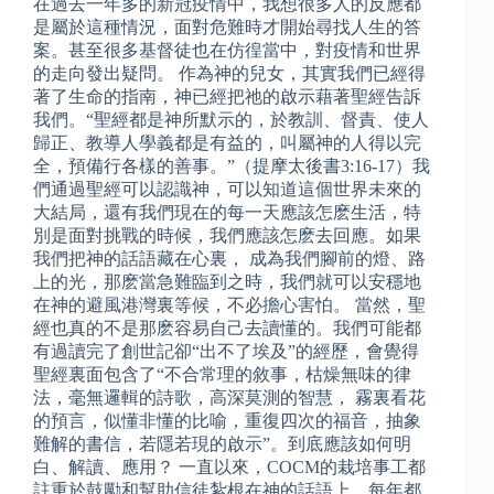
在過去一年多的新冠疫情中，我想很多人的反應都
是屬於這種情況，面對危難時才開始尋找人生的答
案。甚至很多基督徒也在仿徨當中，對疫情和世界
的走向發出疑問。 作為神的兒女，其實我們已經得
著了生命的指南，神已經把祂的啟示藉著聖經告訴
我們。“聖經都是神所默示的，於教訓、督責、使人
歸正、教導人學義都是有益的，叫屬神的人得以完
全，預備行各樣的善事。”（提摩太後書3:16-17）我
們通過聖經可以認識神，可以知道這個世界未來的
大結局，還有我們現在的每一天應該怎麽生活，特
別是面對挑戰的時候，我們應該怎麽去回應。如果
我們把神的話語藏在心裏， 成為我們腳前的燈、路
上的光，那麽當急難臨到之時，我們就可以安穩地
在神的避風港灣裏等候，不必擔心害怕。 當然，聖
經也真的不是那麽容易自己去讀懂的。我們可能都
有過讀完了創世記卻“出不了埃及”的經歷，會覺得
聖經裏面包含了“不合常理的敘事，枯燥無味的律
法，毫無邏輯的詩歌，高深莫測的智慧， 霧裏看花
的預言，似懂非懂的比喻，重復四次的福音，抽象
難解的書信，若隱若現的啟示”。到底應該如何明
白、解讀、應用？ 一直以來，COCM的栽培事工都
註重於鼓勵和幫助信徒紮根在神的話語上，每年都