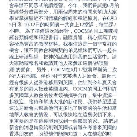
會舉辦不同形式的讀經營。今年，我們嘗試把6月的
聖經營分成兩部分，用兩個周末的時間來幫助大家
學習掌握聖經不同體裁的解經和釋經原則。在6月3-
5日 和 10-12日的時間裏一共會上12堂課，每堂課2
小時。 為了準備這次讀經營，COCM的同工團隊搜
羅各類解經和釋經書籍，融匯貫通，精心撰寫了內
容極為豐富的教學材料。我相信這是一個非常好的
機會，讓不同教會和團契的弟兄姐妹們可以一起在
線上研讀聖經，把神的話應用到我們生活當中。請
大家踴躍報名和邀請其他人來參加這個‘品讀聖
經’的營會。 另外，COCM在6月12號將舉辦第二次
的“人在他鄉、伴你同行”來英港人迎新會。最近已
經有很多人從香港移居到英國，估計到今年夏天會
有更多的港人抵達英國境內。COCM的同工們和許
多英國華人教會的牧者領袖攜手合作，集中資源一
起歡迎、接待和幫助大批的新移民。我們希望通過
這次迎新會去幫助他們更多地了解英國的生活和當
地華人教會的情況，可以很快地在這裏安頓下來，
更重要的是在這裏能夠找到一個屬靈的家。 請把迎
新會的消息轉發給剛到英國或者還在考慮來英國的
香港朋友們，盼望他們能夠知道：人在他鄉的時