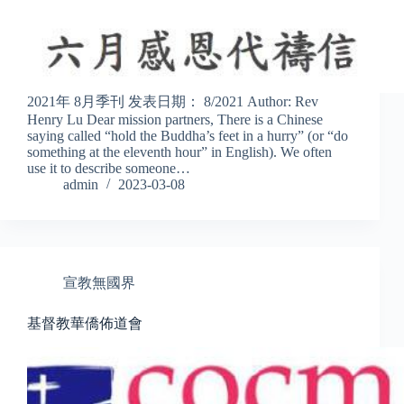
2021年 8月季刊 发表日期： 8/2021 Author: Rev
Henry Lu Dear mission partners, There is a Chinese
saying called “hold the Buddha’s feet in a hurry” (or “do
something at the eleventh hour” in English). We often
use it to describe someone…
admin
2023-03-08
宣教無國界
基督教華僑佈道會