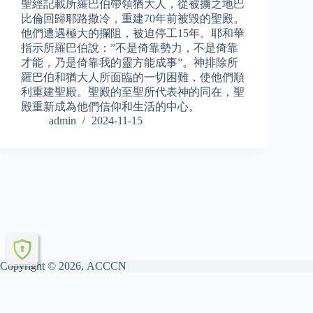
聖經記載所羅巴伯帶領猶大人，從被擄之地巴
比倫回歸耶路撒冷，重建70年前被毀的聖殿。
他們遭遇極大的攔阻，被迫停工15年。耶和華
指示所羅巴伯說：”不是倚靠勢力，不是倚靠
才能，乃是倚靠我的靈方能成事”。神排除所
羅巴伯和猶大人所面臨的一切困難，使他們順
利重建聖殿。聖殿的至聖所代表神的同在，聖
殿重新成為他們信仰和生活的中心。
admin
2024-11-15
Copyright © 2026, ACCCN