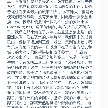
車，不管做什麼都要等老公回來才能做。突然失去
自信，也感到恐慌和害怕。隨著老公的工作，我們
曾經住過美國最大的城市-紐約。城市雖大，但是更
使我們感到孤獨，沒有安全感。因此老公就決意要
換工作。後來我們搬到一個鳥不生蛋的賓州小城
(Ebensburg,PA)。這個偏僻的小地方,人口只不過六
千。我們在那小鎮住了八年，並且還是鎮上唯一的
亞洲人呢。住在賓州的八年時間，我們家中的成員
已由一個孩子增加到三個。老公一天到晚出差，我
每天真有忙不完的事，所以也不在乎有沒有朋友和
城市的大小，只盼望快快把孩子養大。 記得有一
次老公出差，一個風雨交加的晚上，先是一個孩子
生病了，後來接二連三的兩個孩子也都發燒了。我
嚇得幾乎昏了過去，平時勇敢堅強的媽媽頓時變得
軟弱無能。孩子哭了我也跟著哭了，我再也不敢自
誇。在這求助無門的時刻我是多麼地期望這宇宙間
有一位真神，而且那位全能的神，可以及時來幫助
我。我不由自主地跪在床前，訴說我內心的痛苦，
並迫切地祈求。記不清過了多久，我的心漸漸地平
靜了。也許神真的憐憫我，也聽到我的呼求。祂平
靜了我的心，讓我安然地度過那艱難的夜晚。 過
了幾天有一件奇妙的事發生了，真的，好像神差派