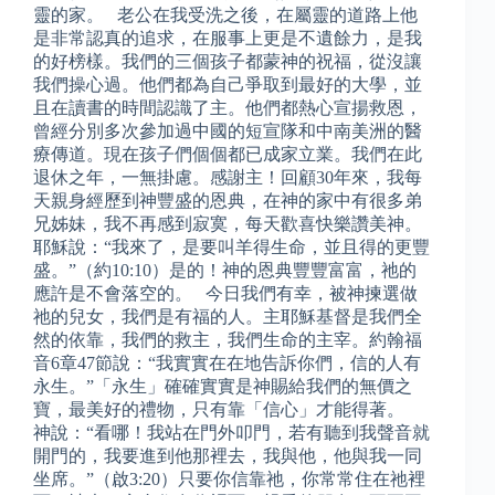
靈的家。 老公在我受洗之後，在屬靈的道路上他
是非常認真的追求，在服事上更是不遺餘力，是我
的好榜樣。我們的三個孩子都蒙神的祝福，從沒讓
我們操心過。他們都為自己爭取到最好的大學，並
且在讀書的時間認識了主。他們都熱心宣揚救恩，
曾經分別多次參加過中國的短宣隊和中南美洲的醫
療傳道。現在孩子們個個都已成家立業。我們在此
退休之年，一無掛慮。感謝主！回顧30年來，我每
天親身經歷到神豐盛的恩典，在神的家中有很多弟
兄姊妹，我不再感到寂寞，每天歡喜快樂讚美神。
耶穌說：“我來了，是要叫羊得生命，並且得的更豐
盛。”（約10:10）是的！神的恩典豐豐富富，祂的
應許是不會落空的。 今日我們有幸，被神揀選做
祂的兒女，我們是有福的人。主耶穌基督是我們全
然的依靠，我們的救主，我們生命的主宰。約翰福
音6章47節說：“我實實在在地告訴你們，信的人有
永生。”「永生」確確實實是神賜給我們的無價之
寶，最美好的禮物，只有靠「信心」才能得著。
神說：“看哪！我站在門外叩門，若有聽到我聲音就
開門的，我要進到他那裡去，我與他，他與我一同
坐席。”（啟3:20）只要你信靠祂，你常常住在祂裡