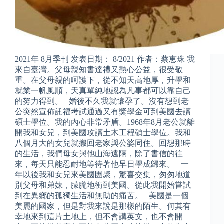
2021年 8月季刊 发表日期： 8/2021 作者：蔡恵珠 我
來自臺灣。父母親知書達禮又熱心公益，很受敬
重。在父母親的呵護下，從不知天高地厚，升學和
就業一帆風順，天真單純地認為凡事都可以靠自己
的努力得到。 婚後不久我就懷孕了。沒有想到老
公突然宣佈託福考試通過又有獎學金可到美國去讀
碩士學位。我的內心非常矛盾。1968年8月老公就離
開我和女兒，到美國攻讀土木工程碩士學位。我和
八個月大的女兒就搬回老家與公婆同住。回想那時
的生活，我們母女與他山海遠隔，除了書信的往
來，每天只能忍耐地等待著他早日學成歸來。 一
年以後我和女兒來美國團聚，驚喜交集，匆匆地道
別父母和弟妹，朦朧地衝到美國。從此我開始嘗試
到在異鄉的孤獨生活和無助的痛苦。 美國是一個
美麗的國家，但是對我來說是那樣的陌生。何其有
幸地來到這片土地上，但不會講英文，也不會開