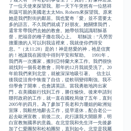
了一位天使來探望我。那一天下午突然有一位慈祥
和藹可親的美國老太太Mrs. Roberts來探望我。原來
她是我們對街的鄰居。我也驚奇「愛」並不需要太
多的語言。不久我們就成了好朋友。她關懷我們，
還常常帶我們去她的教會。她帶領我認識耶穌基
督，把福音的種子撒在我心上。 耶穌說：“凡勞苦
擔重擔的人可以到我這裡來，我就使你們得安
息。”（太11:28）是的！神是慈愛的神，祂是信實
的！祂讓我在困境中得到平安和幫助。 1991年，
我們再一次搬家，搬到亞特蘭大來工作。我們很快
就找到一個長老教會，同年的12月我就受洗了。20
年前我們來到北堂，就被深深地吸引著。 信主以
後我從沮喪中恢復了自信，從軟弱變得剛強。我不
但學會了開車，也會講英語。當我勇敢地跨出家
門，在美國銀行找到工作，勝任愉快。後來申請到
聯邦政府的工作，就一直在國稅局做了五年，直到
2005年的四月。為了參加丁長老和力珊姐的歐洲短
宣隊，我毅然地辭去工作，提早退休，配合老公一
起去歐洲宣教，前後二次。此行讓我大開眼界，明
白宣教無國界的意義。在北堂我和先生洋一先後參
加了仁愛團契和松柏團契，直到如今。北堂是我屬