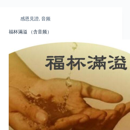
感恩見證
,
音频
福杯滿溢 （含音频）