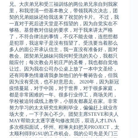
兄。大庆弟兄和受三福训练的两位弟兄亲自到我家
里，和我澄清一些基本教义，带领我再次决志，团
契的兄弟姐妹还给我送来了祝贺的卡片。 不过，我
一直对于死后进天堂是不指望的，因为自觉实在不
够格。基督教对信徒的要求，对于我来讲太严格
了，不符合律法的事情，不仅不能去做，连想想都
是犯罪，我这辈子是没有指望了。受洗要当着那么
多人的面公开承认信主，我一直没有准备好，面对
教会、团契弟兄姊妹问我何时受洗的关心，我都只
能应付；每次教会月初庄严的圣餐，我也都自觉地
让过。因为我在公司办公桌上放了一本中文圣经，
还有同事热情邀请我参加他们的午餐祷告会，但我
因为没有受洗，也不好意思去。 2020年，因为新冠
疫情蔓延，对于中国，对于世界，对于很多家庭，
都是非常困难的一年。很多行业停工，商场关闭，
学校被迫转成线上教学，小朋友都裹足在家。非常
努力学习的太太研究生刚刚毕业，偏偏赶上就业市
场大变，一下子灰心不少。团契主席STEVE和夫人
MAY帮助太太逐字逐句修改简历，双语人才LINA
多次模拟面试，怀州、程琳夫妇把关PROJECT，太
太顺利得到GSU的工作机会。我的公司先是关门三