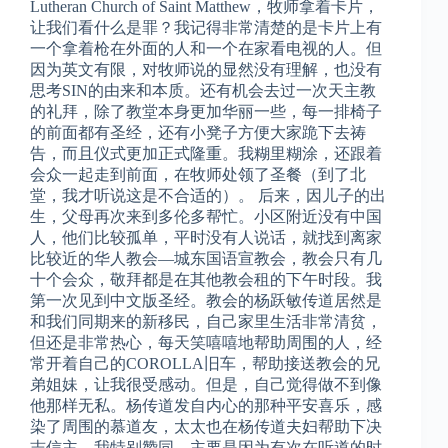
Lutheran Church of Saint Matthew，牧师拿着卡片，
让我们看什么是罪？我记得非常清楚的是卡片上有
一个拿着枪在外面的人和一个在家看电视的人。但
因为英文有限，对牧师说的显然没有理解，也没有
思考SIN的由来和本质。还有机会去过一次天主教
的礼拜，除了教堂本身更加华丽一些，每一排椅子
的前面都有圣经，还有小凳子方便大家跪下去祷
告，而且仪式更加正式隆重。我糊里糊涂，还跟着
会众一起走到前面，在牧师处领了圣餐（到了北
堂，我才听说这是不合适的）。 后来，因儿子的出
生，父母再次来到多伦多帮忙。小区附近没有中国
人，他们比较孤单，平时没有人说话，就找到离家
比较近的华人教会—城东国语宣教会，教会只有几
十个会众，敬拜都是在其他教会租的下午时段。我
第一次见到中文版圣经。教会的杨跃敏传道居然是
和我们同期来的新移民，自己家里生活非常清贫，
但还是非常热心，每天笑嘻嘻地帮助周围的人，经
常开着自己的COROLLA旧车，帮助接送教会的兄
弟姐妹，让我很受感动。但是，自己觉得做不到像
他那样无私。杨传道发自内心的那种平安喜乐，感
染了周围的慕道友，太太也在杨传道夫妇帮助下决
志信主，我特别赞同，主要是因为有次在听道的时