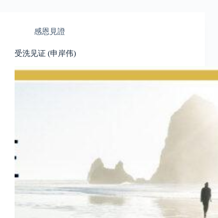
感恩見證
受洗见证 (申岸伟)