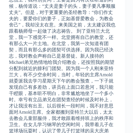
候，杨传道说：“丈夫是妻子的头，妻子要凡事顺服
丈夫”。但是，对于更重要的圣经教导：“你们作丈
夫的，要爱你们的妻子，正如基督爱教会，为教会
舍己”，我却没太在意。来美国之前，太太建议我也
跟着杨师母一起做了决志祷告。 到了亚特兰大北
堂，我一下感觉不一样。北堂拥有自己的教堂，还
有那么大一片土地。在北堂，我第一次知道有团
契，而且有那么多的团契可供选择。因为我已经决
志，我对教会声称自己是基督徒。新人接待的
Michael弟兄热情地给我介绍教会，还按照我的期望
分配到就近的腓利门团契。因为我一个人刚来亚特
兰大，有不少空余时间，当时，年轻的主席Arnold
就委派我去学习星期天下午的教会预查，一下子就
发现自己有多差劲，讲员在上面口若悬河，我只能
干瞪眼，基本听不明白，非常尴尬地坐了一个多小
时。幸亏有立品弟兄在团契查经的时候及时补上，
才让我没有出丑。以后很长一段时间，我不好意思
面对Arnold主席。全家都搬到亚特兰大以后，太太
去教会儿童部服侍，我才敢跟着维持班上的秩序和
卫生。在女儿学习钢琴的空闲时间，我带着儿子在
篮球场玩耍时，认识了带儿子打篮球的吴大庆弟