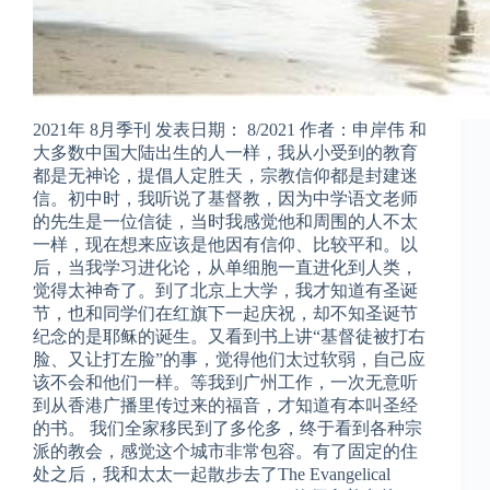
2021年 8月季刊 发表日期： 8/2021 作者：申岸伟 和
大多数中国大陆出生的人一样，我从小受到的教育
都是无神论，提倡人定胜天，宗教信仰都是封建迷
信。初中时，我听说了基督教，因为中学语文老师
的先生是一位信徒，当时我感觉他和周围的人不太
一样，现在想来应该是他因有信仰、比较平和。以
后，当我学习进化论，从单细胞一直进化到人类，
觉得太神奇了。到了北京上大学，我才知道有圣诞
节，也和同学们在红旗下一起庆祝，却不知圣诞节
纪念的是耶稣的诞生。又看到书上讲“基督徒被打右
脸、又让打左脸”的事，觉得他们太过软弱，自己应
该不会和他们一样。等我到广州工作，一次无意听
到从香港广播里传过来的福音，才知道有本叫圣经
的书。 我们全家移民到了多伦多，终于看到各种宗
派的教会，感觉这个城市非常包容。有了固定的住
处之后，我和太太一起散步去了The Evangelical