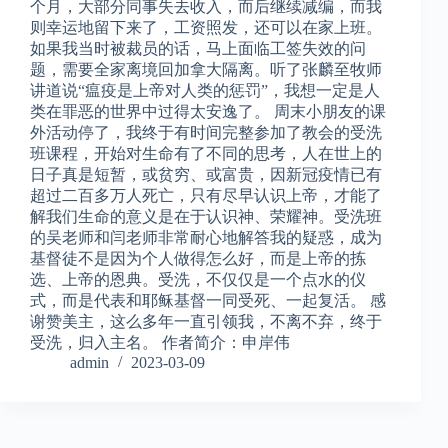
个月，大部分同事失去收入，而后继续减编，而我
则幸运地留下来了，工资照发，还可以在家上班。
如果我当时被裁员的话，马上面临工签失效的问
题，需要全家离境回加拿大隔离。听了张麟至牧师
讲道说“瘟疫是上帝对人类的惩罚”，我想一定是人
类在罪恶的世界中过得太安逸了。 周末小朋友的课
外活动停了，我终于有时间完整参加了教会的受洗
班课程，开始对生命有了不同的思考，人在世上的
日子真是短暂，或贫穷、或富贵，因新冠疫情已有
超过二百多万人死亡，只有尽早认识上帝，才能了
解我们生命的意义是在于认识神、荣耀神。受洗班
的吴老师和闫老师非常耐心地解答我的疑惑，成为
基督徒不是因为个人做得怎么好，而是上帝的拣
选、上帝的恩典。受洗，不仅仅是一个点水的仪
式，而是代表和耶稣基督一同受死、一起复活。 感
谢赞美主，这么多年一直引领我，不离不弃，终于
受洗，归入主名。 作者简介：申岸伟
admin
2023-03-09