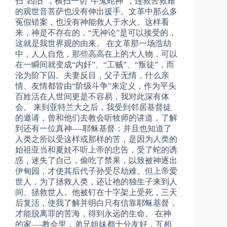
扫“四旧”，横扫一切“牛鬼蛇神”，连救苦救难
的观世音菩萨也没有伸出援手。文革中那么多
冤假错案，也没有神能救人于水火。这样看
来，神是不存在的，“无神论”是可以接受的，
这就是我世界观的由来。 在文革那一场浩劫
中，人人自危，那些高高在上的大人物，可以
在一瞬间就变成“内奸”、“工贼”、“叛徒”，而
沦为阶下囚。夫妻反目，父子无情，什么亲
情、友情都皆由“阶级斗争”来定义，作为平头
百姓活在人世间更是不容易，我对此深有体
会。 来到亚特兰大之后，我受到邻居基督徒
的邀请，曾和他们去教会听牧师的讲道，了解
到还有一位真神—-耶稣基督；并且也知道了
人类之所以受这样或那样的苦，是因为人类的
始祖亚当和夏娃不听上帝的忠告，受了蛇的诱
惑，迷失了自己，偷吃了禁果，以致被神逐出
伊甸园，才使其后代子孙受尽劫难。但上帝爱
世人，为了拯救人类，还让祂的独生子来到人
间、拯救世人。他被钉在十字架上受死，三天
后复活，使我了解并明白只有信靠耶稣基督，
才能脱离罪的苦海，得到永远的生命。 在神
的家—-教会里，弟兄姐妹都十分友好，互相