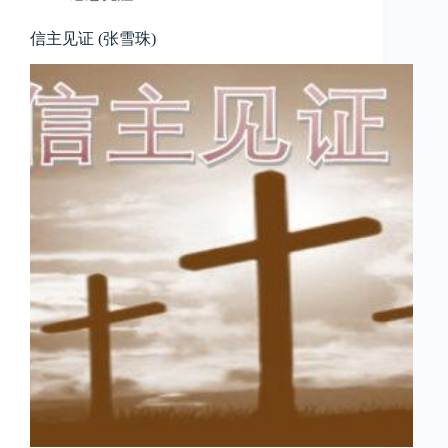
信主见证 (张雪珠)