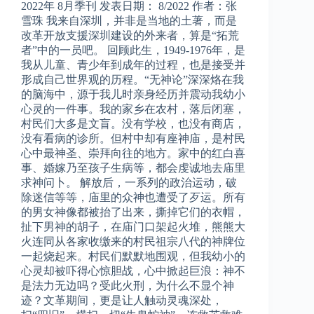
2022年 8月季刊 发表日期： 8/2022 作者：张
雪珠 我来自深圳，并非是当地的土著，而是
改革开放支援深圳建设的外来者，算是“拓荒
者”中的一员吧。 回顾此生，1949-1976年，是
我从儿童、青少年到成年的过程，也是接受并
形成自己世界观的历程。“无神论”深深烙在我
的脑海中，源于我儿时亲身经历并震动我幼小
心灵的一件事。我的家乡在农村，落后闭塞，
村民们大多是文盲。没有学校，也没有商店，
没有看病的诊所。但村中却有座神庙，是村民
心中最神圣、崇拜向往的地方。家中的红白喜
事、婚嫁乃至孩子生病等，都会虔诚地去庙里
求神问卜。 解放后，一系列的政治运动，破
除迷信等等，庙里的众神也遭受了歹运。所有
的男女神像都被抬了出来，撕掉它们的衣帽，
扯下男神的胡子，在庙门口架起火堆，熊熊大
火连同从各家收缴来的村民祖宗八代的神牌位
一起烧起来。村民们默默地围观，但我幼小的
心灵却被吓得心惊胆战，心中掀起巨浪：神不
是法力无边吗？受此火刑，为什么不显个神
迹？文革期间，更是让人触动灵魂深处，