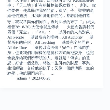
是「大使命」的實踐，如耶穌所交代門徒最重要的
事：「天上地下所有的權柄都賜給我了 。 所以，你
們要去，使萬民作我的門徒，奉父、子、聖靈的名
給他們施洗，凡我所吩咐你們的，都教訓他們遵
守，我就常與你們同在，直到世界的末了︒」(馬太
福音28:18-20) 大使命就是傳承 大使命告訴我們
四個「完全」，「All」： 以所有的人為對象，
All People 基督所有的權柄，All Authority 基
督所有的吩咐，All Teaching 基督完全的同在，
All the Time 基督以這四個「完全」向我們委
身，也要我們用同樣的態度和方式向祂委身，也完
全委身給我們所帶領的人。這就是「傳承」的意
思，好像一個父親，將他一生所有的財產、事業、
生活經驗，交給他的孩子；又像一個師傅將一生的
絕學，傳給關門弟子。 …
admin
2023-06-28