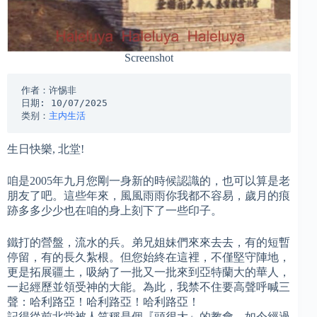
Screenshot
作者：许惕非
日期: 10/07/2025
类别：
主内生活
生日快樂, 北堂!
咱是2005年九月您剛一身新的時候認識的，也可以算是老
朋友了吧。這些年來，風風雨雨你我都不容易，歲月的痕
跡多多少少也在咱的身上刻下了一些印子。
鐵打的營盤，流水的兵。弟兄姐妹們來來去去，有的短暫
停留，有的長久紮根。但您始終在這裡，不僅堅守陣地，
更是拓展疆土，吸納了一批又一批來到亞特蘭大的華人，
一起經歷並領受神的大能。為此，我禁不住要高聲呼喊三
聲：哈利路亞！哈利路亞！哈利路亞！
記得從前北堂被人笑稱是個『頭很大』的教會，如今經過