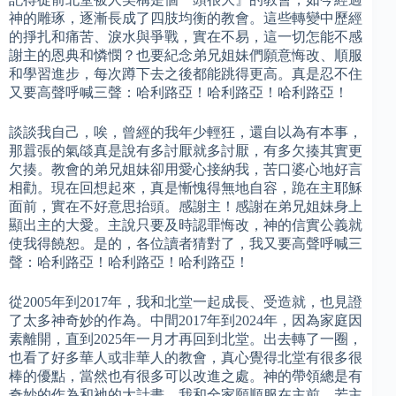
神的雕琢，逐漸長成了四肢均衡的教會。這些轉變中歷經
的掙扎和痛苦、淚水與爭戰，實在不易，這一切怎能不感
謝主的恩典和憐憫？也要紀念弟兄姐妹們願意悔改、順服
和學習進步，每次蹲下去之後都能跳得更高。真是忍不住
又要高聲呼喊三聲：哈利路亞！哈利路亞！哈利路亞！
談談我自己，唉，曾經的我年少輕狂，還自以為有本事，
那囂張的氣燄真是說有多討厭就多討厭，有多欠揍其實更
欠揍。教會的弟兄姐妹卻用愛心接納我，苦口婆心地好言
相勸。現在回想起來，真是慚愧得無地自容，跪在主耶穌
面前，實在不好意思抬頭。感謝主！感謝在弟兄姐妹身上
顯出主的大愛。主說只要及時認罪悔改，神的信實公義就
使我得饒恕。是的，各位讀者猜對了，我又要高聲呼喊三
聲：哈利路亞！哈利路亞！哈利路亞！
從2005年到2017年，我和北堂一起成長、受造就，也見證
了太多神奇妙的作為。中間2017年到2024年，因為家庭因
素離開，直到2025年一月才再回到北堂。出去轉了一圈，
也看了好多華人或非華人的教會，真心覺得北堂有很多很
棒的優點，當然也有很多可以改進之處。神的帶領總是有
奇妙的作為和祂的大計畫，我和全家願順服在主前，若主