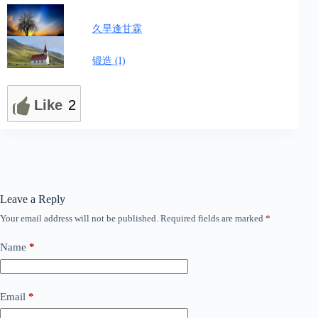
久旱逢甘霖
锻造 (I)
Like
2
Leave a Reply
Your email address will not be published.
Required fields are marked
*
Name
*
Email
*