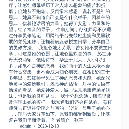
疗，让彭红师母经历了常人难以想象的痛苦和折
磨；但她从不抱怨，反倒常常感恩，说若不是神的
恩典，她真不知道自己会是个什么样子。因着主的
恩典，借着祂话语的力量，她得了安慰，力量和盼
望，结了福音的果子。 生病期间，彭红师母不仅通
过分享灵修笔记、用网络平台去鼓励患病和灵里软
弱的弟兄姐妹，还拖着病躯教授主日学，分享自己
的灵修方法。 我担心她太劳累，曾劝她不要教主日
学，可这是她的心愿，让她心里欢喜的事。 彭红师
母天资聪颖，饱读诗书，毕业于北大，又小我很
多，如果不是神的恩典，我们两个的人生大概不会
有什么交集，更不会成为知心朋友。在相识的二十
多年里，彭红师母见证了神的恩典和大能。她深深
地被神的爱所吸引，渴慕神的话语，对神的话语有
活泼的看见；她爱神爱人，诚心诚意地服侍弟兄姐
妹，也是我的良师益友。 我十分想念她，脑海里常
常浮现出她的模样。 我知道我们还会再见的。 彭红
师母去正道神学院之前写的一段话，显明了她的心
志，现与大家分享如下。愿我们都受到激励，让基
督在我们里面活着。 作者简介：张平
admin
2023-12-13