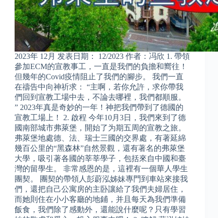
2023年 12月 发表日期： 12/2023 作者：冯欣 1. 帶領
參加ECM的宣教事工，一直是我們的負擔和嚮往！
但幾年的Covid疫情阻止了我們的腳步。 我們一直
在禱告中向神祈求： “主啊，若你允許，求你帶我
們回到宣教工場中去，不論去哪裡，我們都順服。
” 2023年真是奇妙的一年！神把我們帶到了德國的
宣教工場上！ 2. 啟程 今年10月3日，我們來到了德
國南部城市弗萊堡，開始了为期五周的宣教之旅。
弗萊堡地處德、法、瑞士三國的交界處，有著延綿
幾百公里的“黑森林”自然景觀，還有著名的弗萊堡
大學，吸引著各國的莘莘學子，包括來自中國和臺
灣的留學生。 非常感恩的是，這裡有一個華人學生
團契。 團契的帶領人彭蔚泓姊妹專門到車站來接我
們，還把自己公寓房的主卧讓給了我們夫婦居住，
而她則住在小小客廳的地鋪，并且每天為我們準備
飯食，我們除了感動外，還能說什麼呢？只有學習