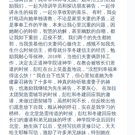
励我们，一起为培训学员和探访朋友祷告，一起传
讲永生的福音，一起分享收割的喜乐。 有时，我会
打电话向她单独请教，不论是家里夫妻的矛盾，还
是事奉工作的平衡，本来让我心里沉重的问题，因
她耐心的聆听，智慧的劝解，甚至幽默的自嘲，都
让我卸下重担，忍俊不禁。 我们两个的先生都姓
郭，当我羡慕他们夫妻同心服侍主，感慨不知我先
生什么时候信主，师母就分享冬建信主的经历，勉
励我耐心等候神。2018年，当他们夫妻俩辞掉工
作，决定去正道神学院读神学，在教会被牧长们差
遣的时候，彭红在台上笑盈盈地说，“没想到幸福来
得这么快！” 我在台下也笑了，但心里知道她为冬
建蒙召祷告了十多年，神真的聆听敬虔妻子的祷
告，也激励我继续为先生祷告，不要灰心。 在加拉
太团契急需辅导的时候，彭红和冬建回应我的邀
请，来做过团契辅导，虽然时间不长，但反映出他
们愿意放下自我，顺从神的呼召，实在是我学习的
榜样。 在北堂急需传道的时候，彭红和冬建回应牧
长们的邀请和弟兄姐妹的呼求，神学院毕业后回到
北堂。她生病了以后，坚持写抗癌灵修日记，天天
给主耶稣写信，激励了许多弟兄姊妹，特别她在