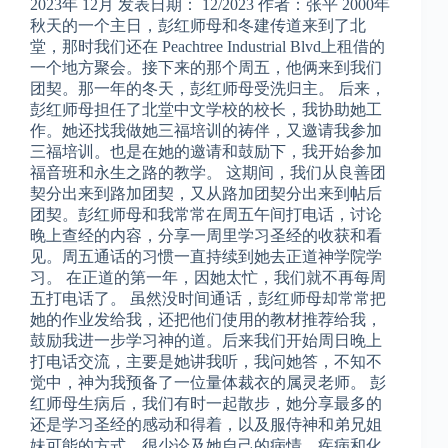
2023年 12月 发表日期： 12/2023 作者：张平 2000年
秋天的一个主日，彭红师母和冬建传道来到了北
堂，那时我们还在 Peachtree Industrial Blvd上租借的
一个地方聚会。接下来的那个周五，他俩来到我们
团契。那一年的冬天，彭红师母受洗归主。 后来，
彭红师母担任了北堂中文学校的校长，我协助她工
作。她还找我做她三福培训的祷伴，又邀请我参加
三福培训。也是在她的邀请和鼓励下，我开始参加
福音班和永生之路的教学。 这期间，我们从良善团
契分出来到路加团契，又从路加团契分出来到帖后
团契。彭红师母和我常常在周五午间打电话，讨论
晚上查经的内容，分享一周里学习圣经的收获和看
见。周五通话的习惯一直持续到她去正道神学院学
习。 在正道的第一年，因她太忙，我们就不再每周
五打电话了。 虽然没时间通话，彭红师母却常常把
她的作业发给我，还把他们使用的教材推荐给我，
鼓励我进一步学习神的道。后来我们开始周日晚上
打电话交流，主要是她讲我听，我问她答，不知不
觉中，神为我预备了一位量体裁衣的属灵老师。 彭
红师母生病后，我们有时一起散步，她分享最多的
还是学习圣经的感动和得着，以及服侍神和弟兄姐
妹可能的方式，很少论及她自己的病情。疾病和化