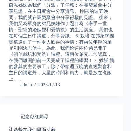
蔚泓姊妹為我們「分派」了任務：在團契聚會中分
享見證，在主日聚會中分享資訊。 剛來的週五晚
間，我們就在團契聚會中分享得救的見證。 後來，
我們又為單身的弟兄姊妹作了題目為《牽手一世
情：聖經的婚姻觀和愛情觀》的生活講座。 我們也
在每個主日中講道，分享資訊。 6. 栽培 在弗萊堡團
契還遇到了一件令人欣喜的事情：有兩位年輕的弟
兄剛剛決志信主。為此，我們给這兩位弟兄開了
《初信栽培和受洗》課程。這兩位弟兄非常認真，
在我們離開的前一天完成了課程的學習！ 7. 煮飯 我
們參與的主要事工，除了帶領週五晚的查經聚會和
主日的講道外，大量的時間和精力，就是放在煮飯
上。…
admin
2023-12-13
记念彭红师母
让基督在我们里面活着