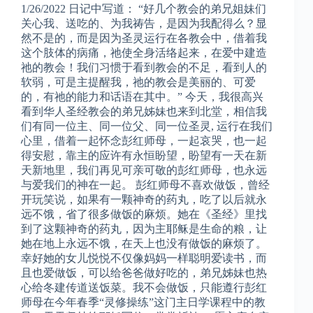
1/26/2022 日记中写道： “好几个教会的弟兄姐妹们
关心我、送吃的、为我祷告，是因为我配得么？显
然不是的，而是因为圣灵运行在各教会中，借着我
这个肢体的病痛，祂使全身活络起来，在爱中建造
祂的教会！我们习惯于看到教会的不足，看到人的
软弱，可是主提醒我，祂的教会是美丽的、可爱
的，有祂的能力和话语在其中。” 今天，我很高兴
看到华人圣经教会的弟兄姊妹也来到北堂，相信我
们有同一位主、同一位父、同一位圣灵, 运行在我们
心里，借着一起怀念彭红师母，一起哀哭，也一起
得安慰，靠主的应许有永恒盼望，盼望有一天在新
天新地里，我们再见可亲可敬的彭红师母，也永远
与爱我们的神在一起。 彭红师母不喜欢做饭，曾经
开玩笑说，如果有一颗神奇的药丸，吃了以后就永
远不饿，省了很多做饭的麻烦。她在《圣经》里找
到了这颗神奇的药丸，因为主耶稣是生命的粮，让
她在地上永远不饿，在天上也没有做饭的麻烦了。
幸好她的女儿悦悦不仅像妈妈一样聪明爱读书，而
且也爱做饭，可以给爸爸做好吃的，弟兄姊妹也热
心给冬建传道送饭菜。我不会做饭，只能遵行彭红
师母在今年春季“灵修操练”这门主日学课程中的教