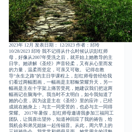
2023年 12月 发表日期： 12/2023 作者：邱玲
10/28/2023 邱玲 我不记得从什么时候认识彭红师
母，好像从2007年受洗之后，就开始上她教导的主
日学。她讲解《圣经》声音轻柔，又有从心里而发
的力量，温柔而坚定，可亲又可敬。 记得在教
导“永生之路”的主日学课程上，彭红师母曾经给我
们看过两幅图画，一幅画是主耶稣荣耀升天，另一
幅画是主在十字架上痛苦受死，她建议我们把这两
幅画记在脑海中。我当时不太明白，如今我知道了
她的心意，因为这是主在《圣经》里的应许，已经
成就在她身上：与主一同受苦的，也必与主一同得
荣耀。 2017年暑假，彭红师母邀请我参加三福同工
团队，让我喜出望外，知道神回应了我的祷告，给
我机会和弟兄姐妹一起传福音。从此，周六早上的
三福祷告会，我常常和师母见面。她常用主的话勉