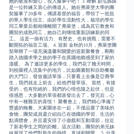
她的敬虔和愛心，投入服事中吧！ 3. 瞭解 蔚泓姊妹
是一位幹練又衷心的傳道人。她在弗萊堡大學的團
契服事了20多年，傳講基督的福音，帶領了一批批
的華人學生信主。由於學生流動性大，栽培的學生
同工畢業后都相继離開了弗萊堡，成為其它教會和
團契的成熟同工，她自己则继续重新訓練新的同
工。 這是一個有活力、有歷史、也有挑戰，需要不
斷開拓的福音工場。 4. 迎新 金秋的10月，弗萊堡團
契舉辦了一場充滿溫馨和關愛的迎新聚餐會，剛剛
踏入德國求學之旅的學子在異國他鄉感受到了家的
溫暖。 為了邀請更多的學生，我們花了幾天時間，
到校園裡人流集中的地方，比如圖書館和自助餐廳
的大門口，發放邀請單張，只要看上去像是亞裔學
生，我們就走上前去，給他們發單張。 當然，有接
受的，也有拒絕的，我們的心情也隨之起伏，但是
很感恩，大多數的單張都派發出去了，發完后，心
中有一種難言的喜悅！ 聚餐會上，我們精心準備了
豐盛的晚餐。大家圍坐在一起，不僅品嘗了美味的
食物，團契成員還介紹自己在德國的學習、生活的
點滴體會，并且還安排了小遊戲和互動環節，拉近
了新老學生之間的距離。這次活動，團契的弟兄姊
妹展現了他們對新生的熱情、真誠和關愛。 5. 分享