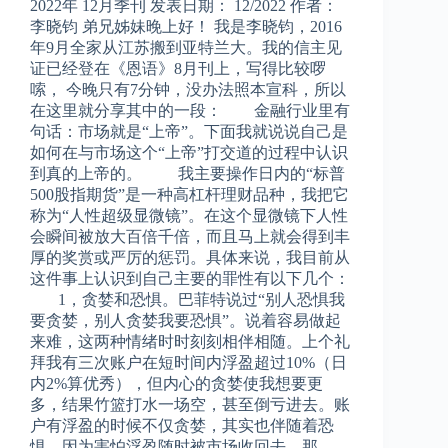
2022年 12月季刊 发表日期： 12/2022 作者：
李晓钧 弟兄姊妹晚上好！ 我是李晓钧，2016
年9月全家从江苏搬到亚特兰大。我的信主见
证已经登在《恩语》8月刊上，写得比较啰
嗦， 今晚只有7分钟，没办法照本宣科，所以
在这里就分享其中的一段： 金融行业里有
句话：市场就是“上帝”。下面我就说说自己是
如何在与市场这个“上帝”打交道的过程中认识
到真的上帝的。 我主要操作日内的“标普
500股指期货”是一种高杠杆理财品种，我把它
称为“人性超级显微镜”。在这个显微镜下人性
会瞬间被放大百倍千倍，而且马上就会得到丰
厚的奖赏或严厉的惩罚。具体来说，我目前从
这件事上认识到自己主要的罪性有以下几个：
1，贪婪和恐惧。巴菲特说过“别人恐惧我
要贪婪，别人贪婪我要恐惧”。说着容易做起
来难，这两种情绪时时刻刻相伴相随。上个礼
拜我有三次账户在短时间内浮盈超过10%（日
内2%算优秀），但内心的贪婪使我想要更
多，结果竹篮打水一场空，甚至倒亏进去。账
户有浮盈的时候不仅贪婪，其实也伴随着恐
惧，因为害怕浮盈随时被市场收回去，那