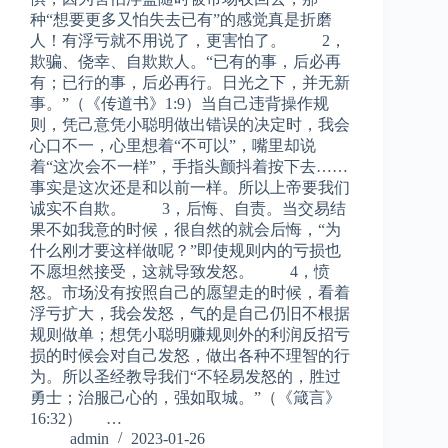
种“想要更多又怕失去已有”的感觉真是折磨
人！有浮亏就不用说了，更害怕了。 2，
欺骗、侥幸、自欺欺人。“已有的事，后必再
有；已行的事，后必再行。日光之下，并无新
事。”（《传道书》1:9）当自己违背操作规
则，凭己意凭小聪明做出错误的决定时，我会
心口不一，心里想着“不可以”，嘴里却说
着“这次会不一样”，手指头颤抖着按下去……
事实是这次还是和以前一样。所以上帝要我们
诚实不自欺。 3，后悔、自责。当交易结
果不如我意的时候，很自然的就会后悔，“为
什么刚才要这样做呢？”即使规则内的亏损也
不愿坦然接受，这就导致发怒。 4，愤
怒。市场没有按照自己的愿望走的时候，看着
浮亏扩大，我会发怒，气的是自己仍旧不根据
规则做单；想凭小聪明赚规则外的利润反招亏
损的时候会对自己发怒，做出各种不理智的行
为。所以圣经教导我们“不轻易发怒的，胜过
勇士；治服己心的，强如取城。”（《箴言》
16:32） …
admin
2023-01-26