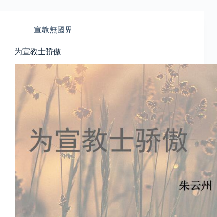
宣教無國界
为宣教士骄傲