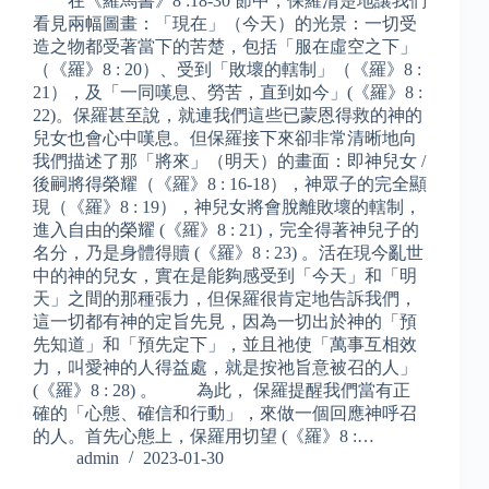
在《羅馬書》8 :18-30 節中，保羅清楚地讓我們
看見兩幅圖畫：「現在」（今天）的光景：一切受
造之物都受著當下的苦楚，包括「服在虛空之下」
（《羅》8 : 20）、受到「敗壞的轄制」（《羅》8 :
21），及「一同嘆息、勞苦，直到如今」(《羅》8 :
22)。保羅甚至說，就連我們這些已蒙恩得救的神的
兒女也會心中嘆息。但保羅接下來卻非常清晰地向
我們描述了那「將來」（明天）的畫面：即神兒女 /
後嗣將得榮耀（《羅》8 : 16-18），神眾子的完全顯
現（《羅》8 : 19），神兒女將會脫離敗壞的轄制，
進入自由的榮耀 (《羅》8 : 21)，完全得著神兒子的
名分，乃是身體得贖 (《羅》8 : 23) 。活在現今亂世
中的神的兒女，實在是能夠感受到「今天」和「明
天」之間的那種張力，但保羅很肯定地告訴我們，
這一切都有神的定旨先見，因為一切出於神的「預
先知道」和「預先定下」，並且祂使「萬事互相效
力，叫愛神的人得益處，就是按祂旨意被召的人」
(《羅》8 : 28) 。 為此， 保羅提醒我們當有正
確的「心態、確信和行動」，來做一個回應神呼召
的人。首先心態上，保羅用切望 (《羅》8 :…
admin
2023-01-30