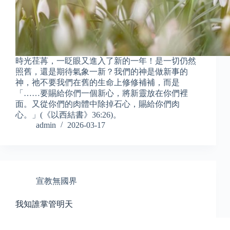
時光荏苒，一眨眼又進入了新的一年！是一切仍然
照舊，還是期待氣象一新？我們的神是做新事的
神，祂不要我們在舊的生命上修修補補，而是
「……要賜給你們一個新心，將新靈放在你們裡
面。又從你們的肉體中除掉石心，賜給你們肉
心。」(《以西結書》36:26)。
admin
2026-03-17
宣教無國界
我知誰掌管明天