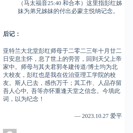
（马太福音25:40 和合本）这里指彭红姊
妹为弟兄姊妹的付出必蒙主悦纳记念。
后记：
亚特兰大北堂彭红师母于二零二三年十月廿二
日安息主怀，息了世上的劳苦，回到天父上帝
家中。师母与其夫君郭冬建传道/博士均为北
大校友，彭红也是我在佐治亚理工学院的校
友。斯人已去，感伤万千；其工作、人品存留
吾人心中, 吾等亦怀重逢天堂之信念。今填此
词，以为纪念！
— 2023.10.27 爱平