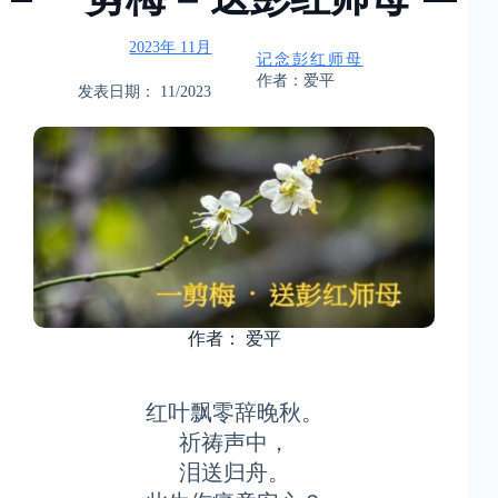
2023年 11月
记念彭红师母
作者：爱平
发表日期： 11/2023
作者： 爱平
红叶飘零辞晚秋。
祈祷声中，
泪送归舟。