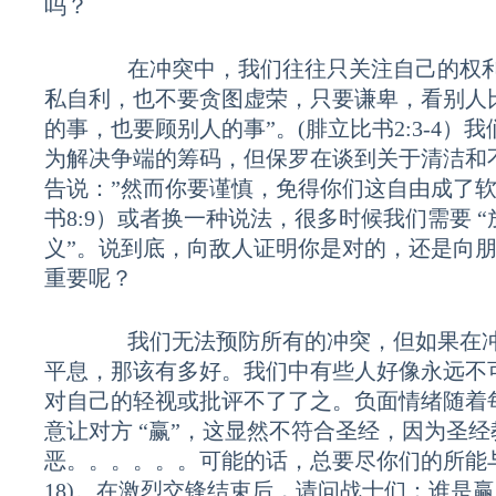
吗？
在冲突中，我们往往只关注自己的权利。
私自利，也不要贪图虚荣，只要谦卑，看别人
的事，也要顾别人的事”。(腓立比书2:3-4）我
为解决争端的筹码，但保罗在谈到关于清洁和
告说：”然而你要谨慎，免得你们这自由成了软
书8:9）或者换一种说法，很多时候我们需要 
义”。说到底，向敌人证明你是对的，还是向
重要呢？
我们无法预防所有的冲突，但如果在冲突
平息，那该有多好。我们中有些人好像永远不
对自己的轻视或批评不了了之。负面情绪随着
意让对方 “赢”，这显然不符合圣经，因为圣经
恶。。。。。。可能的话，总要尽你们的所能与人和
18)。在激烈交锋结束后，请问战士们：谁是