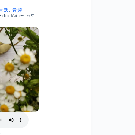
生活
, 
音频
chard Matthews, 柯红
兄