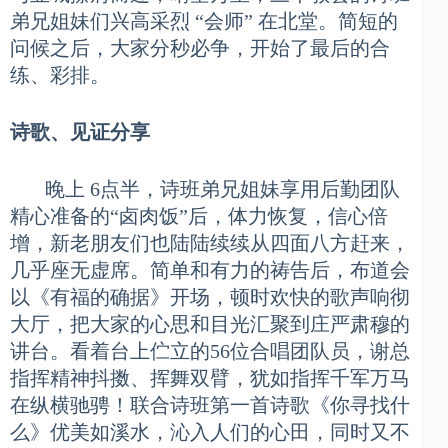
弟兄姐妹们兴高采烈 “会师” 在北堂。简短的
问候之后，大家分秒必争，开始了最后的合
练、彩排。
诗歌、见证分享
晚上 6点半，诗班弟兄姐妹享用后勤团队
精心准备的“卤肉饭”后，体力恢复，信心倍
增，新老朋友们也陆陆续续从四面八方赶来，
几乎座无虚席。简单和有力的祷告后，布道会
以《有福的确据》开场，顿时欢快的歌声响彻
大厅，把大家的心思和目光汇聚到庄严肃穆的
讲台。看着台上伫立的56位合唱团队员，谢总
指挥精神抖擞、挥舞双臂，犹如指挥千军万马
在纵横驰骋！联合诗班第一首诗歌《你寻找什
么》优美如溪水，沁入人们的心田，同时又不