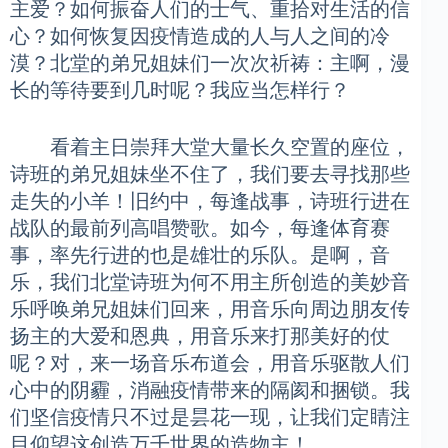
主爱？如何振奋人们的士气、重拾对生活的信
心？如何恢复因疫情造成的人与人之间的冷
漠？北堂的弟兄姐妹们一次次祈祷：主啊，漫
长的等待要到几时呢？我应当怎样行？
看着主日崇拜大堂大量长久空置的座位，
诗班的弟兄姐妹坐不住了，我们要去寻找那些
走失的小羊！旧约中，每逢战事，诗班行进在
战队的最前列高唱赞歌。如今，每逢体育赛
事，率先行进的也是雄壮的乐队。是啊，音
乐，我们北堂诗班为何不用主所创造的美妙音
乐呼唤弟兄姐妹们回来，用音乐向周边朋友传
扬主的大爱和恩典，用音乐来打那美好的仗
呢？对，来一场音乐布道会，用音乐驱散人们
心中的阴霾，消融疫情带来的隔阂和捆锁。我
们坚信疫情只不过是昙花一现，让我们定睛注
目仰望这创造万千世界的造物主！