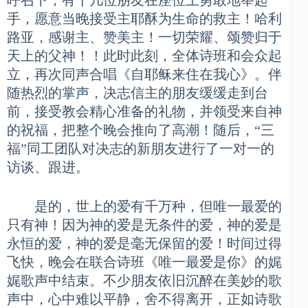
呼召下，有十几位朋友在座位上勇敢地举起
手，愿意当晚接受主耶酥为生命的救主！哈利
路亚，感谢主、赞美主！一切荣耀、颂赞归于
天上的父神！！此时此刻，全体诗班和会众起
立，再次同声合唱《自耶稣来住在我心》。伴
随热烈的掌声，决志信主的朋友缓缓走到台
前，接受教会精心准备的礼物，并领受来自神
的祝福，把整个晚会推向了高潮！随后，“三
福”同工团队对决志的新朋友进行了一对一的
访谈、跟进。
是的，世上的爱有千万种，但唯一最爱的
只有神！因为神的爱是无条件的爱，神的爱是
永恒的爱，神的爱是毫无保留的爱！时间过得
飞快，晚会在联合诗班《唯一最爱是你》的娓
娓歌声中结束。不少朋友依旧沉醉在美妙的歌
声中，心中难以平静，舍不得离开，正如诗歌