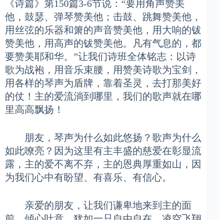
《诗篇》第150篇3-6节说：“要用角声赞美
他，鼓瑟、弹琴赞美他；击鼓、跳舞赞美他，
用丝弦的乐器和箫的声音赞美他，用大响的钹
赞美他，用高声的钹赞美他。凡有气息的，都
要赞美耶和华。”让我们诗班全体铭志：以诗
歌为战袍，用音乐束腰，用赞美诗歌为宝剑，
用各样的琴声为盾牌，靠着圣灵，去打那美好
的仗！主的爱流淌到哪里，我们的歌声就在哪
里高高飘扬！
朋友，琴声为什么如此悠扬？歌声为什么
如此嘹亮？因为这里有主丰盛的慈爱在彰显流
露，主的爱不离不弃，主的恩典厚重如山，因
为我们心中有盼望、有喜乐、有信心。
亲爱的朋友，让我们谦卑地来到主的面
前，傾心吐意，犹如一只自由自在、凌空飞翔