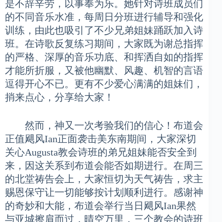
是不辞辛劳，以事奉为乐。她针对诗班成员们
的不同音乐水准，每周日分班进行辅导和强化
训练，由此也吸引了不少兄弟姐妹踊跃加入诗
班。在诗歌反复练习期间，大家既为谢总指挥
的严格、深厚的音乐功底、和挥洒自如的指挥
才能所折服，又被他幽默、风趣、机智的言语
逗得开心不已。更有不少爱心满满的姐妹们，
捎来点心，分享给大家！
然而，神又一次考验我们的信心！布道会
正值飓风Ian正面袭击美东南期间，大家深切
关心Augusta教会诗班的弟兄姐妹能否安全到
来，因这关系到布道会能否如期进行。在周三
的北堂祷告会上，大家恒切为天气祷告，求主
赐恩保守让一切能够按计划顺利进行。感谢神
的奇妙和大能，布道会举行当日飓风Ian果然
与亚城擦肩而过，晴空万里，三个教会的诗班