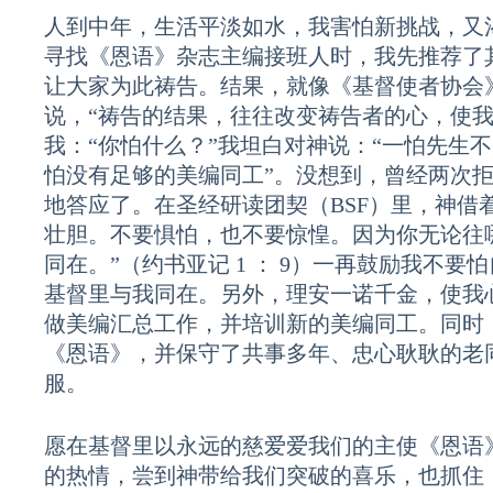
人到中年，生活平淡如水，我害怕新挑战，又
寻找《恩语》杂志主编接班人时，我先推荐了
让大家为此祷告。结果，就像《基督使者协会
说，“祷告的结果，往往改变祷告者的心，使我
我：“你怕什么？”我坦白对神说：“一怕先生
怕没有足够的美编同工”。没想到，曾经两次
地答应了。在圣经研读团契（BSF）里，神借
壮胆。不要惧怕，也不要惊惶。因为你无论往
同在。”（约书亚记 1 ： 9）一再鼓励我不
基督里与我同在。另外，理安一诺千金，使我
做美编汇总工作，并培训新的美编同工。同时
《恩语》，并保守了共事多年、忠心耿耿的老
服。
愿在基督里以永远的慈爱爱我们的主使《恩语
的热情，尝到神带给我们突破的喜乐，也抓住