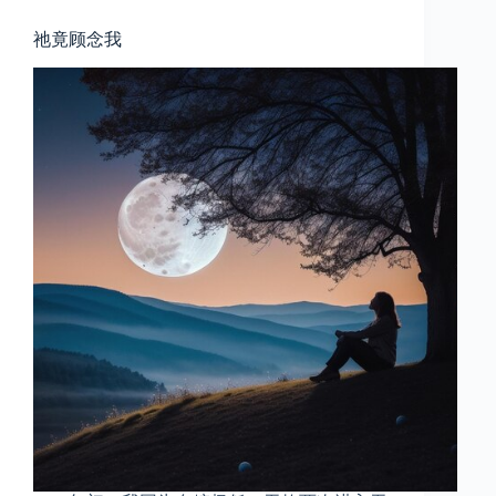
祂竟顾念我