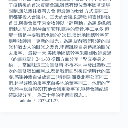
了疫情後的首次實體會議,雖然有幾位董事因著環境
限制,無法親往臺灣與會,但透過 hybrid 方式,讓同工
們都能投入會議中。三天的會議,以詩歌和靈修開始,
首日,榮譽會長李秀全牧師以「靜與動」為題,勉勵我
們動之前,先到神面前安靜,聽神的聲音,事工眾多,但
哪一樣是神要我們承擔的? 次日,澳洲地區總幹事何
廣明牧師用「更新的眼光」為題,提醒我們耶穌的眼
光和猶太人的眼光之差異,學習跳脫自身傳統的眼光
去服事。 最後一天,美國地區總幹事朱義熙牧師透過
《約書亞記》24:1-33 從四方面分享「堅立委身之
約」。當回味這三次靈修時,不得不向神發出讚歎,三
次的靈修猶如氣呵成,都是我們面對後疫情時代的需
要,感謝神親自做成這工! 特別謝謝臺北辦公室同工
們,起早趕晚的服事來自各地的董事同工。他們的辛
勞,願神親自報答!其他會議重要事項,容待會議紀錄
確認後分享。 為二十年的學習而感恩…
admin
2023-01-23