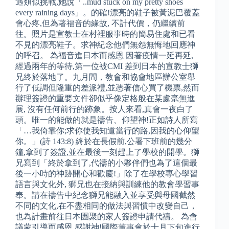
遇類似挑戰,她說「..mud stuck on my pretty shoes
every raining days」。的確!漂亮的鞋子被黃泥巴覆蓋
會心疼,但為著福音的緣故, 不計代價，仍繼續前
往。照片是宣教士在村裡服事時的簡易住處和已看
不見的漂亮鞋子。求神紀念他們無怨無悔地回應神
的呼召。 為福音進日本而感恩 因著疫情一延再延,
經過兩年的等待,第一位被CMI 差到日本的宣教士獅
兄終於落地了。九月間，教會和協會地區辦公室舉
行了低調但隆重的差派禮,並憑著信心買了機票,然而
辦理簽證的重要文件卻似乎像定格般在某處毫無進
展, 沒有任何前行的跡象。按人來看,真會一夜白了
頭。唯一的能做的就是禱告、仰望神!正如詩人所寫
「…我倚靠你;求你使我知道當行的路,因我的心仰望
你。」(詩 143:8) 終於在長假前,公署下班前的幾分
鐘,拿到了簽證,並在最後一刻趕上了學校的開學。獅
兄寫到「終於拿到了,代禱的小夥伴們也為了這個最
後一小時的神跡開心和歡慶!」除了在學校專心學習
語言與文化外, 獅兄也在接納與訓練他的教會學習事
奉。請在禱告中紀念獅兄能融入並享受與母國截然
不同的文化,在不盡相同的做法與習慣中改變自己，
也為計畫前往日本團聚的家人簽證申請代禱。 為會
議蒙引導而感恩 感謝神!國際董事會於十月下旬進行