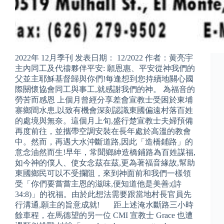
2022年 12月季刊 发表日期： 12/2022 作者：黄亮宇
主內同工及代禱夥伴平安: 願恩惠、平安從神我們的
父並主耶穌基督歸與你們!每逢想到您持續地關心國
際關懷協會同工與事工,就感謝我們的神。 為福音的
勞苦而感恩 上個月曾經分享差會宣教士受困於東埔
寨鄉間水患,以致有機會深刻認識東國偏遠村落百姓
的處境與無奈。這個月上旬,盛行楚宣教士夫婦預備
再度前往，並攜帶空調安裝在長年處於高溫的教會
中。然而，再遇大水沖斷道路,因此「造橋鋪路」的
意念油然而生!早年，常聞鄉紳造橋鋪路為百姓謀福,
如今神的僕人、使女念茲在茲,更為著福音緣故,幫助
東國鄉民可以不受攔阻，來到神面前和我們一樣領
受「你們要嘗嘗主恩的滋味,便知道他是美善;(詩
34:8)」的祝福。由於此想法需要跟當地村長官員先
行溝通,願主的旨意成就! 距上述淹水斷路三小時
餘車程，在馬德望的另一位 CMI 宣教士 Grace 也遭