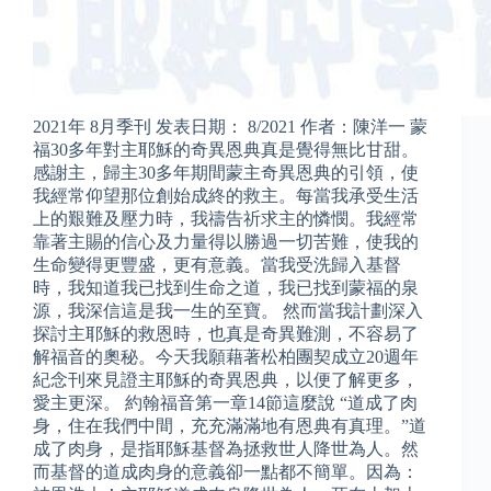
2021年 8月季刊 发表日期： 8/2021 作者：陳洋一 蒙
福30多年對主耶穌的奇異恩典真是覺得無比甘甜。
感謝主，歸主30多年期間蒙主奇異恩典的引領，使
我經常仰望那位創始成終的救主。每當我承受生活
上的艱難及壓力時，我禱告祈求主的憐憫。我經常
靠著主賜的信心及力量得以勝過一切苦難，使我的
生命變得更豐盛，更有意義。當我受洗歸入基督
時，我知道我已找到生命之道，我已找到蒙福的泉
源，我深信這是我一生的至寶。 然而當我計劃深入
探討主耶穌的救恩時，也真是奇異難測，不容易了
解福音的奧秘。今天我願藉著松柏團契成立20週年
紀念刊來見證主耶穌的奇異恩典，以便了解更多，
愛主更深。 約翰福音第一章14節這麼說 “道成了肉
身，住在我們中間，充充滿滿地有恩典有真理。”道
成了肉身，是指耶穌基督為拯救世人降世為人。然
而基督的道成肉身的意義卻一點都不簡單。因為：