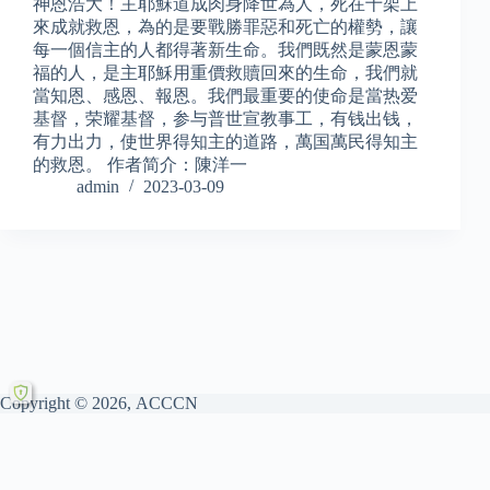
神恩浩大！主耶穌道成肉身降世為人，死在十架上
來成就救恩，為的是要戰勝罪惡和死亡的權勢，讓
每一個信主的人都得著新生命。我們既然是蒙恩蒙
福的人，是主耶穌用重價救贖回來的生命，我們就
當知恩、感恩、報恩。我們最重要的使命是當热爱
基督，荣耀基督，参与普世宣教事工，有钱出钱，
有力出力，使世界得知主的道路，萬国萬民得知主
的救恩。 作者简介：陳洋一
admin
2023-03-09
Copyright © 2026, ACCCN