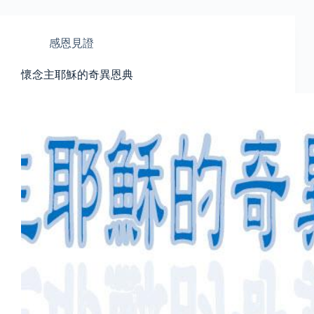
感恩見證
懷念主耶穌的奇異恩典