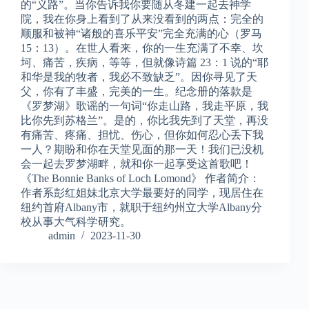
的“义路”。当你告诉我你要随从冬建一起去神学
院，我在你身上看到了从来没看到的两点：完全的
顺服和被神“诸般的喜乐平安”完全充满的心（罗马
15：13）。在世人看来，你的一生充满了不幸、坎
坷、痛苦，疾病，等等，但就像诗篇 23：1 说的“耶
和华是我的牧者，我必不致缺乏”。因你寻见了天
父，你有了丰盛，完美的一生。纪念册的落款是
《罗梦湖》歌谣的一句词“你走山路，我走平原，我
比你先到苏格兰”。是的，你比我先到了天堂，再没
有痛苦、疼痛、担忧、伤心，但你如何忍心丢下我
一人？期盼和你在天堂见面的那一天！我们已没机
会一起去罗梦湖畔，就和你一起享受这首歌吧！
《The Bonnie Banks of Loch Lomond》 作者简介：
作者系彭红姐妹北京大学最要好的同学，现居住在
纽约首府Albany市，就职于纽约州立大学Albany分
校从事大气科学研究。
admin
2023-11-30