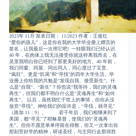
2023年 11月 发表日期： 11/2023 作者：王俊红
“爱你的孩儿”，这是你在我的大学毕业册上赠言的
签名，让我最后一次用它吧! 一转眼我们已经认识
40 年，在肉体上我无法接受你就这样离我而去，在
灵里我明白你已经到了那更美好的地方。40 年前，
我们同窗、同屋、同出同入，同心度过了宝贵、
“疯狂”、更是“饥渴”和“寻找”的四年大学生活。毕
业册上你给我的共勉是“发现自我、接受新生”。什
么是“自我“、“新生”？你也说“我等待，我们的灵魂
再生”，但我们都不明白什么是“灵魂再生”和“如何
再生”。 以后，虽然我忙于世上的事情，但你从没
放弃“寻找”。神给我们的应许是，“寻找，就寻见”
（路加 11：9）。 若干年后，我们相继来到了
美国，都“寻见”了耶稣基督，使我们的“灵魂再
生”。但你不愿意单单停留在得救，你又一次拿出你
那刻苦好学的精神，研读圣经，与主同行走那得胜