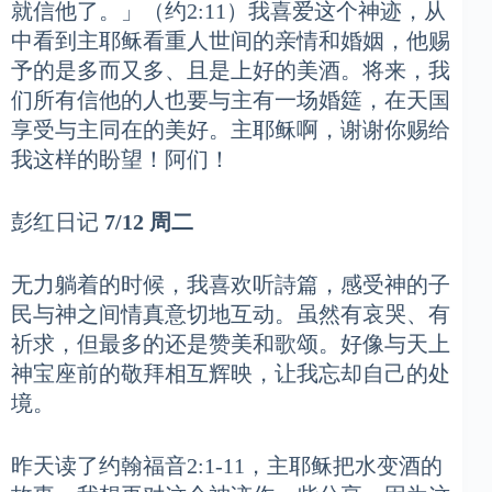
就信他了。」（约2:11）我喜爱这个神迹，从
中看到主耶稣看重人世间的亲情和婚姻，他赐
予的是多而又多、且是上好的美酒。将来，我
们所有信他的人也要与主有一场婚筵，在天国
享受与主同在的美好。主耶稣啊，谢谢你赐给
我这样的盼望！阿们！
彭红日记
7/12 周二
无力躺着的时候，我喜欢听詩篇，感受神的子
民与神之间情真意切地互动。虽然有哀哭、有
祈求，但最多的还是赞美和歌颂。好像与天上
神宝座前的敬拜相互辉映，让我忘却自己的处
境。
昨天读了约翰福音2:1-11，主耶稣把水变酒的