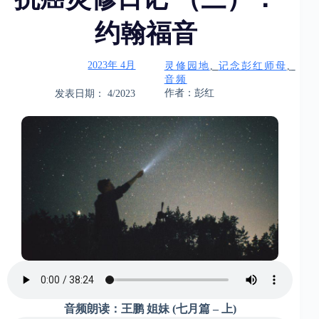
约翰福音
2023年 4月
灵修园地
, 
记念彭红师母
, 
音频
作者：彭红
发表日期： 4/2023
音频朗读：王鹏
姐妹
(七月篇 – 上)