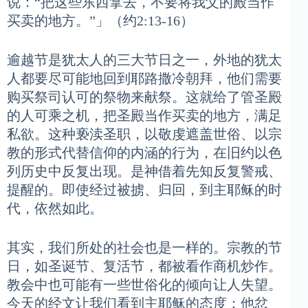
说：“把这些东西拿去，不要将我父的殿当作
买卖的地方。”」（约2:13-16）
逾越节是犹太人的三大节日之一，外地的犹太
人都要尽可能地回到耶路撒冷朝拜，他们需要
购买祭司认可的祭物来献祭。这就给了管圣殿
的人可乘之机，把圣殿当作买卖的地方，满足
私欲。这种亵渎圣职，以敬虔遮盖世俗、以宗
教的形式代替信仰的内涵的行为，在旧约以色
列历史中反复出现。是神借着先知反复警戒、
提醒的。即使经过被掳、归回，到主耶稣的时
代，依然如此。
其实，我们所处的社会也是一样的。宗教的节
日，如圣诞节、复活节，都被看作商机炒作。
教会中也可能有一些世俗化的倾向让人失望。
今天的经文让我们看到主耶稣的态度：他忿