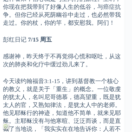
你现在把我带到了好像人生的低谷，与癌症抗
争。但你已经从死荫幽谷中走过，也必然带我
走过。你的杖，你的竿，都安慰我。阿们！
彭红日记
7/15 周五
感谢神，昨天终于不再觉得心慌和呕吐，从这
次的肺炎和化疗中缓过劲儿来了。
今天读约翰福音3:1-15，讲到基督教一个核心
的教义，就是关于「重生」的概念。一位敬虔
的犹太人，名叫尼哥德慕，德高望重，既是犹
太人的官，又熟知律法，是犹太人中的老师。
他见耶稣行的神迹，知道他不简单，就来见耶
稣。主耶稣没有与他寒暄、泛泛而谈，而是直
截了当地说，「我实实在在地告诉你：人若不