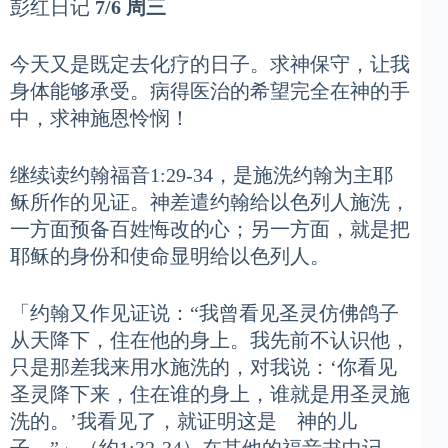
彭红日记
7/6 周三
今天又是既定去化疗的日子。求神保守，让我
身体能够承受。病得医治的希望完全在神的手
中，求神施恩怜悯！
继续读约翰福音1:29-34，是施洗约翰为主耶
稣所作的见证。神差遣约翰给以色列人施洗，
一方面预备百姓悔改的心；另一方面，就是把
耶稣的身份和使命显明给以色列人。
「约翰又作见证说：“我曾看见圣灵仿佛鸽子
从天降下，住在他的身上。我先前不认识他，
只是那差我来用水施洗的，对我说：‘你看见
圣灵降下来，住在谁的身上，谁就是用圣灵施
洗的。’我看见了，就证明这是 神的儿