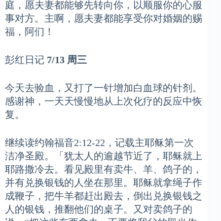
庭，愿夫妻都能够先转向你，以顺服你的心服
事对方。主啊，愿夫妻都能享受你对婚姻的赐
福，阿们！
彭红日记
7/13 周三
今天去验血，又打了一针增加白血球的针剂。
感谢神，一天天慢慢地从上次化疗的反应中恢
复。
继续读约翰福音2:12-22，记载主耶稣第一次
洁净圣殿。「犹太人的逾越节近了，耶稣就上
耶路撒冷去。看见殿里有卖牛、羊、鸽子的，
并有兑换银钱的人坐在那里。耶稣就拿绳子作
成鞭子，把牛羊都赶出殿去，倒出兑换银钱之
人的银钱，推翻他们的桌子。又对卖鸽子的